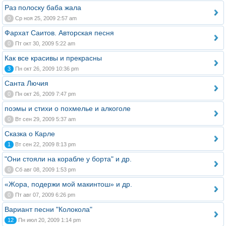
Раз полоску баба жала
0
Ср ноя 25, 2009 2:57 am
Фархат Саитов. Авторская песня
0
Пт окт 30, 2009 5:22 am
Как все красивы и прекрасны
3
Пн окт 26, 2009 10:36 pm
Санта Лючия
0
Пн окт 26, 2009 7:47 pm
поэмы и стихи о похмелье и алкоголе
0
Вт сен 29, 2009 5:37 am
Сказка о Карле
1
Вт сен 22, 2009 8:13 pm
"Они стояли на корабле у борта" и др.
0
Сб авг 08, 2009 1:53 pm
«Жора, подержи мой макинтош» и др.
0
Пт авг 07, 2009 6:26 pm
Вариант песни "Колокола"
12
Пн июл 20, 2009 1:14 pm