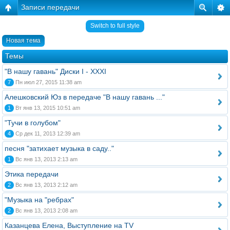
Записи передачи
Switch to full style
Новая тема
Темы
"В нашу гавань" Диски I - XXXI
7
Пн июл 27, 2015 11:38 am
Алешковский Юз в передаче "В нашу гавань ..."
1
Вт янв 13, 2015 10:51 am
"Тучи в голубом"
4
Ср дек 11, 2013 12:39 am
песня "затихает музыка в саду.."
1
Вс янв 13, 2013 2:13 am
Этика передачи
2
Вс янв 13, 2013 2:12 am
"Музыка на "ребрах"
2
Вс янв 13, 2013 2:08 am
Казанцева Елена, Выступление на TV