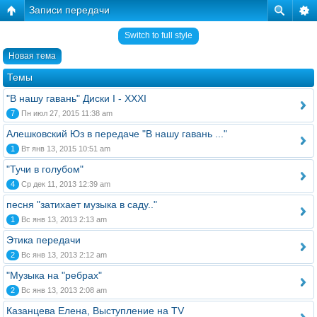
Записи передачи
Switch to full style
Новая тема
Темы
"В нашу гавань" Диски I - XXXI
7
Пн июл 27, 2015 11:38 am
Алешковский Юз в передаче "В нашу гавань ..."
1
Вт янв 13, 2015 10:51 am
"Тучи в голубом"
4
Ср дек 11, 2013 12:39 am
песня "затихает музыка в саду.."
1
Вс янв 13, 2013 2:13 am
Этика передачи
2
Вс янв 13, 2013 2:12 am
"Музыка на "ребрах"
2
Вс янв 13, 2013 2:08 am
Казанцева Елена, Выступление на TV