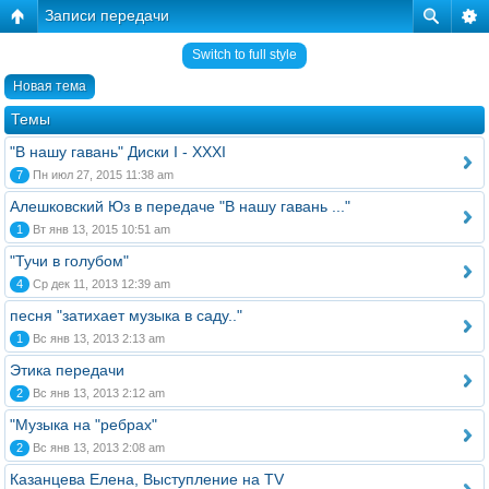
Записи передачи
Switch to full style
Новая тема
Темы
"В нашу гавань" Диски I - XXXI
7
Пн июл 27, 2015 11:38 am
Алешковский Юз в передаче "В нашу гавань ..."
1
Вт янв 13, 2015 10:51 am
"Тучи в голубом"
4
Ср дек 11, 2013 12:39 am
песня "затихает музыка в саду.."
1
Вс янв 13, 2013 2:13 am
Этика передачи
2
Вс янв 13, 2013 2:12 am
"Музыка на "ребрах"
2
Вс янв 13, 2013 2:08 am
Казанцева Елена, Выступление на TV