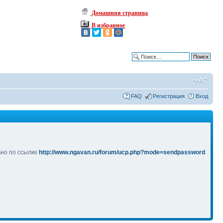
Домашняя страница
В избранное
Расширенный поиск
FAQ
Регистрация
Вход
ьно по ссылке
http://www.ngavan.ru/forum/ucp.php?mode=sendpassword