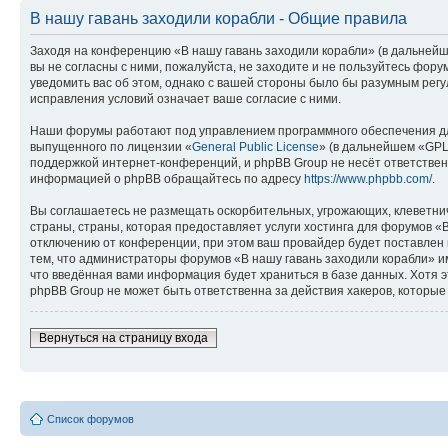
В нашу гавань заходили корабли - Общие правила
Заходя на конференцию «В нашу гавань заходили корабли» (в дальнейше
вы не согласны с ними, пожалуйста, не заходите и не пользуйтесь фор
уведомить вас об этом, однако с вашей стороны было бы разумным регу
исправления условий означает ваше согласие с ними.
Наши форумы работают под управлением программного обеспечения дл
выпущенного по лицензии «
General Public License
» (в дальнейшем «GPL
поддержкой интернет-конференций, и phpBB Group не несёт ответствен
информацией о phpBB обращайтесь по адресу
https://www.phpbb.com/
.
Вы соглашаетесь не размещать оскорбительных, угрожающих, клеветни
страны, страны, которая предоставляет услуги хостинга для форумов 
отключению от конференции, при этом ваш провайдер будет поставлен в
тем, что администраторы форумов «В нашу гавань заходили корабли» им
что введённая вами информация будет храниться в базе данных. Хотя 
phpBB Group не может быть ответственна за действия хакеров, которые 
Вернуться на страницу входа
Список форумов