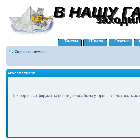
В НАШУ Г
В НАШУ Г
заходи
заходи
Тексты
Школа
Статьи
Список форумов
ADVERTISEMENT
При переносе форума на новый движок была утеряна возможность исп