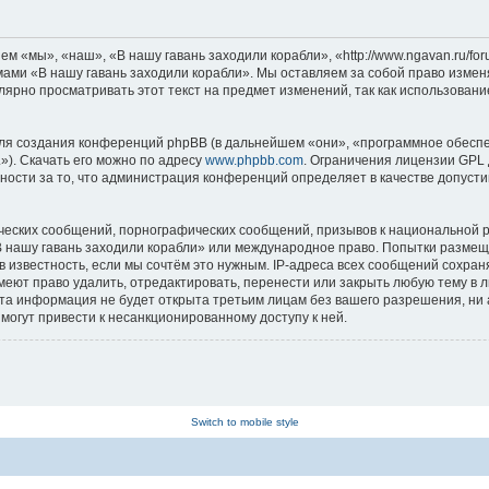
м «мы», «наш», «В нашу гавань заходили корабли», «http://www.ngavan.ru/fo
умами «В нашу гавань заходили корабли». Мы оставляем за собой право измен
лярно просматривать этот текст на предмет изменений, так как использован
я создания конференций phpBB (в дальнейшем «они», «программное обеспе
»). Скачать его можно по адресу
www.phpbb.com
. Ограничения лицензии GPL 
ности за то, что администрация конференций определяет в качестве допусти
ческих сообщений, порнографических сообщений, призывов к национальной р
«В нашу гавань заходили корабли» или международное право. Попытки разме
 известность, если мы сочтём это нужным. IP-адреса всех сообщений сохра
еют право удалить, отредактировать, перенести или закрыть любую тему в л
эта информация не будет открыта третьим лицам без вашего разрешения, ни
могут привести к несанкционированному доступу к ней.
Switch to mobile style