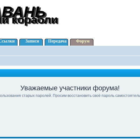
АВАНЬ
АВАНЬ
ли корабли
ли корабли
Ссылки
Записи
Передача
Форум
Уважаемые участники форума!
ользования старых паролей. Просим восстановить своё пароль самостоятел