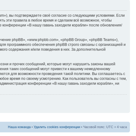
rum»), вы подтверждаете своё согласие со следующими условиями. Если
ять эти правила в любое время и сделаем всё возможное, чтобы
ие конференции «В нашу гавань заходили корабли» после обновления/
чение phpBB», «www.phpbb.com», «phpBB Group», «phpBB Teams»),
для программного обеспечения phpBB строго связаны с организацией и
мого содержания и/или поведения в них. За дополнительной
озни и прочих сообщений, которые могут нарушить законы вашей
щения таких сообщений могут привести к вашему немедленному
няются для возможности проведения такой политики. Вы соглашаетесь с
юбое время по своему усмотрению. Как пользователь вы согласны с тем,
 администрация конференции «В нашу гавань заходили корабли», ни
Наша команда
•
Удалить cookies конференции
• Часовой пояс: UTC + 4 часа