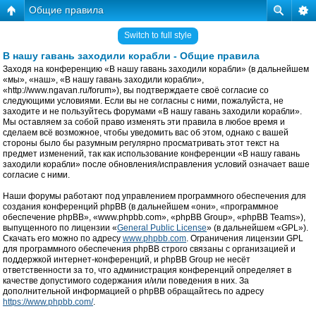
Общие правила
Switch to full style
В нашу гавань заходили корабли - Общие правила
Заходя на конференцию «В нашу гавань заходили корабли» (в дальнейшем
«мы», «наш», «В нашу гавань заходили корабли»,
«http://www.ngavan.ru/forum»), вы подтверждаете своё согласие со
следующими условиями. Если вы не согласны с ними, пожалуйста, не
заходите и не пользуйтесь форумами «В нашу гавань заходили корабли».
Мы оставляем за собой право изменять эти правила в любое время и
сделаем всё возможное, чтобы уведомить вас об этом, однако с вашей
стороны было бы разумным регулярно просматривать этот текст на
предмет изменений, так как использование конференции «В нашу гавань
заходили корабли» после обновления/исправления условий означает ваше
согласие с ними.
Наши форумы работают под управлением программного обеспечения для
создания конференций phpBB (в дальнейшем «они», «программное
обеспечение phpBB», «www.phpbb.com», «phpBB Group», «phpBB Teams»),
выпущенного по лицензии «
General Public License
» (в дальнейшем «GPL»).
Скачать его можно по адресу
www.phpbb.com
. Ограничения лицензии GPL
для программного обеспечения phpBB строго связаны с организацией и
поддержкой интернет-конференций, и phpBB Group не несёт
ответственности за то, что администрация конференций определяет в
качестве допустимого содержания и/или поведения в них. За
дополнительной информацией о phpBB обращайтесь по адресу
https://www.phpbb.com/
.