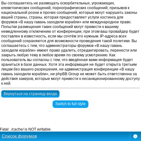
Вы соглашаетесь не размещать оскорбительных, угрожающих,
клеветнических сообщений, порнографических сообщений, призывов к
национальной розни и прочих сообщений, которые могут нарушить законы
вашей страны, страны, которая предоставляет услуги хостинга для
форумов «В нашу гавань заходили корабли» или международное право.
Попытки размещения таких сообщений могут привести к вашему
немедленному отключению от конференции, при этом ваш провайдер будет
поставлен в известность, если мы сочтём это нужным. IP-адреса всех
сообщений сохраняются для возможности проведения такой политики. Вы
соглашаетесь с тем, что администраторы форумов «В нашу гавань
заходили корабли» имеют право удалить, отредактировать, перенести или
закрыть любую тему в любое время по своему усмотрению. Как
пользователь вы согласны с тем, что введённая вами информация будет
храниться в базе данных. Хотя эта информация не будет открыта третьим
лицам без вашего разрешения, ни администрация конференции «В нашу
гавань заходили корабли», ни phpBB Group не может быть ответственна за
действия хакеров, которые могут привести к несанкционированному доступу
к ней.
Вернуться на страницу входа
Switch to full style
Fatal: ./cache/ is NOT writable.
Список форумов