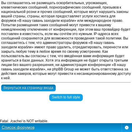
Вы соглашаетесь не размещать оскорбительных, угрожающих,
клеветнических сообщений, порнографических сообщений, призывов к
национальной розни и прочих сообщений, которые могут нарушить законы
вашей страны, страны, которая предоставляет услуги хостинга для
форумов «В нашу гавань заходили корабли» или международное право.
Попытки размещения таких сообщений могут привести к вашему
немедленному отключению от конференции, при этом ваш провайдер будет
поставлен в известность, если мы сочтём это нужным. IP-адреса всех
сообщений сохраняются для возможности проведения такой политики. Вы
соглашаетесь с тем, что администраторы форумов «В нашу гавань
заходили корабли» имеют право удалить, отредактировать, перенести или
закрыть любую тему в любое время по своему усмотрению. Как
пользователь вы согласны с тем, что введённая вами информация будет
храниться в базе данных. Хотя эта информация не будет открыта третьим
лицам без вашего разрешения, ни администрация конференции «В нашу
гавань заходили корабли», ни phpBB Group не может быть ответственна за
действия хакеров, которые могут привести к несанкционированному доступу
к ней.
Вернуться на страницу входа
Switch to full style
Fatal: ./cache/ is NOT writable.
Список форумов