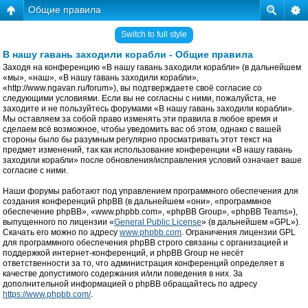
Общие правила
Switch to full style
В нашу гавань заходили корабли - Общие правила
Заходя на конференцию «В нашу гавань заходили корабли» (в дальнейшем
«мы», «наш», «В нашу гавань заходили корабли»,
«http://www.ngavan.ru/forum»), вы подтверждаете своё согласие со
следующими условиями. Если вы не согласны с ними, пожалуйста, не
заходите и не пользуйтесь форумами «В нашу гавань заходили корабли».
Мы оставляем за собой право изменять эти правила в любое время и
сделаем всё возможное, чтобы уведомить вас об этом, однако с вашей
стороны было бы разумным регулярно просматривать этот текст на
предмет изменений, так как использование конференции «В нашу гавань
заходили корабли» после обновления/исправления условий означает ваше
согласие с ними.
Наши форумы работают под управлением программного обеспечения для
создания конференций phpBB (в дальнейшем «они», «программное
обеспечение phpBB», «www.phpbb.com», «phpBB Group», «phpBB Teams»),
выпущенного по лицензии «
General Public License
» (в дальнейшем «GPL»).
Скачать его можно по адресу
www.phpbb.com
. Ограничения лицензии GPL
для программного обеспечения phpBB строго связаны с организацией и
поддержкой интернет-конференций, и phpBB Group не несёт
ответственности за то, что администрация конференций определяет в
качестве допустимого содержания и/или поведения в них. За
дополнительной информацией о phpBB обращайтесь по адресу
https://www.phpbb.com/
.