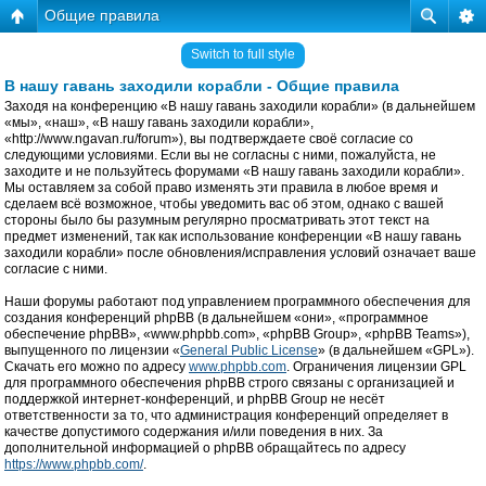
Общие правила
Switch to full style
В нашу гавань заходили корабли - Общие правила
Заходя на конференцию «В нашу гавань заходили корабли» (в дальнейшем
«мы», «наш», «В нашу гавань заходили корабли»,
«http://www.ngavan.ru/forum»), вы подтверждаете своё согласие со
следующими условиями. Если вы не согласны с ними, пожалуйста, не
заходите и не пользуйтесь форумами «В нашу гавань заходили корабли».
Мы оставляем за собой право изменять эти правила в любое время и
сделаем всё возможное, чтобы уведомить вас об этом, однако с вашей
стороны было бы разумным регулярно просматривать этот текст на
предмет изменений, так как использование конференции «В нашу гавань
заходили корабли» после обновления/исправления условий означает ваше
согласие с ними.
Наши форумы работают под управлением программного обеспечения для
создания конференций phpBB (в дальнейшем «они», «программное
обеспечение phpBB», «www.phpbb.com», «phpBB Group», «phpBB Teams»),
выпущенного по лицензии «
General Public License
» (в дальнейшем «GPL»).
Скачать его можно по адресу
www.phpbb.com
. Ограничения лицензии GPL
для программного обеспечения phpBB строго связаны с организацией и
поддержкой интернет-конференций, и phpBB Group не несёт
ответственности за то, что администрация конференций определяет в
качестве допустимого содержания и/или поведения в них. За
дополнительной информацией о phpBB обращайтесь по адресу
https://www.phpbb.com/
.