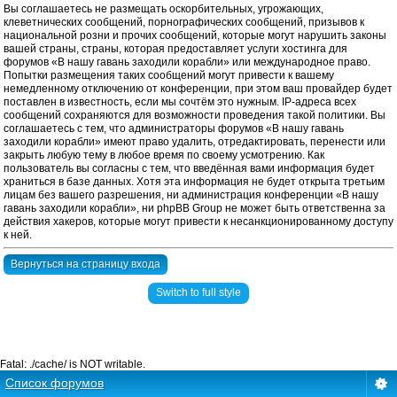
Вы соглашаетесь не размещать оскорбительных, угрожающих,
клеветнических сообщений, порнографических сообщений, призывов к
национальной розни и прочих сообщений, которые могут нарушить законы
вашей страны, страны, которая предоставляет услуги хостинга для
форумов «В нашу гавань заходили корабли» или международное право.
Попытки размещения таких сообщений могут привести к вашему
немедленному отключению от конференции, при этом ваш провайдер будет
поставлен в известность, если мы сочтём это нужным. IP-адреса всех
сообщений сохраняются для возможности проведения такой политики. Вы
соглашаетесь с тем, что администраторы форумов «В нашу гавань
заходили корабли» имеют право удалить, отредактировать, перенести или
закрыть любую тему в любое время по своему усмотрению. Как
пользователь вы согласны с тем, что введённая вами информация будет
храниться в базе данных. Хотя эта информация не будет открыта третьим
лицам без вашего разрешения, ни администрация конференции «В нашу
гавань заходили корабли», ни phpBB Group не может быть ответственна за
действия хакеров, которые могут привести к несанкционированному доступу
к ней.
Вернуться на страницу входа
Switch to full style
Fatal: ./cache/ is NOT writable.
Список форумов