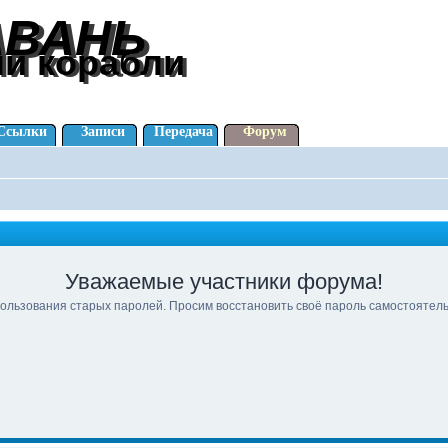
АВАНЬ
АВАНЬ
ли корабли
ли корабли
Ссылки
Записи
Передача
Форум
Уважаемые участники форума!
ользования старых паролей. Просим восстановить своё пароль самостоятел