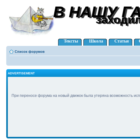
В НАШУ Г
В НАШУ Г
заходи
заходи
Тексты
Школа
Статьи
Список форумов
ADVERTISEMENT
При переносе форума на новый движок была утеряна возможность исп