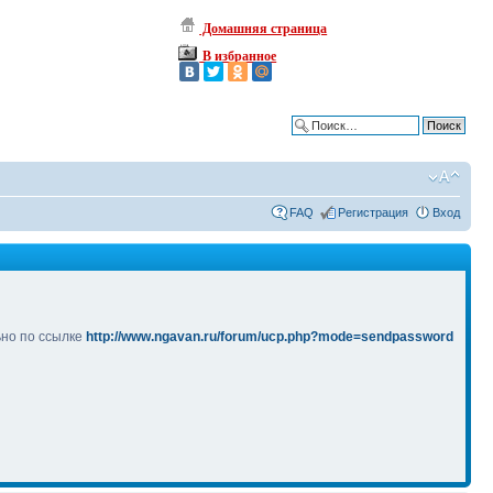
Домашняя страница
В избранное
Расширенный поиск
FAQ
Регистрация
Вход
ьно по ссылке
http://www.ngavan.ru/forum/ucp.php?mode=sendpassword