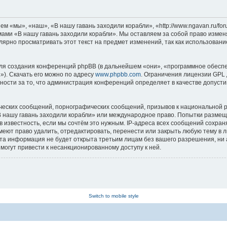
м «мы», «наш», «В нашу гавань заходили корабли», «http://www.ngavan.ru/fo
умами «В нашу гавань заходили корабли». Мы оставляем за собой право измен
лярно просматривать этот текст на предмет изменений, так как использован
я создания конференций phpBB (в дальнейшем «они», «программное обеспе
»). Скачать его можно по адресу
www.phpbb.com
. Ограничения лицензии GPL 
ности за то, что администрация конференций определяет в качестве допусти
ческих сообщений, порнографических сообщений, призывов к национальной р
«В нашу гавань заходили корабли» или международное право. Попытки разме
 известность, если мы сочтём это нужным. IP-адреса всех сообщений сохра
еют право удалить, отредактировать, перенести или закрыть любую тему в л
эта информация не будет открыта третьим лицам без вашего разрешения, ни
могут привести к несанкционированному доступу к ней.
Switch to mobile style