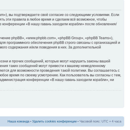
rum»), вы подтверждаете своё согласие со следующими условиями. Если
ять эти правила в любое время и сделаем всё возможное, чтобы
ие конференции «В нашу гавань заходили корабли» после обновления/
чение phpBB», «www.phpbb.com», «phpBB Group», «phpBB Teams»),
для программного обеспечения phpBB строго связаны с организацией и
мого содержания и/или поведения в них. За дополнительной
озни и прочих сообщений, которые могут нарушить законы вашей
щения таких сообщений могут привести к вашему немедленному
няются для возможности проведения такой политики. Вы соглашаетесь с
юбое время по своему усмотрению. Как пользователь вы согласны с тем,
 администрация конференции «В нашу гавань заходили корабли», ни
Наша команда
•
Удалить cookies конференции
• Часовой пояс: UTC + 4 часа