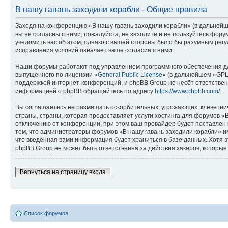
В нашу гавань заходили корабли - Общие правила
Заходя на конференцию «В нашу гавань заходили корабли» (в дальнейше
вы не согласны с ними, пожалуйста, не заходите и не пользуйтесь фор
уведомить вас об этом, однако с вашей стороны было бы разумным регу
исправления условий означает ваше согласие с ними.
Наши форумы работают под управлением программного обеспечения дл
выпущенного по лицензии «
General Public License
» (в дальнейшем «GPL
поддержкой интернет-конференций, и phpBB Group не несёт ответствен
информацией о phpBB обращайтесь по адресу
https://www.phpbb.com/
.
Вы соглашаетесь не размещать оскорбительных, угрожающих, клеветни
страны, страны, которая предоставляет услуги хостинга для форумов 
отключению от конференции, при этом ваш провайдер будет поставлен в
тем, что администраторы форумов «В нашу гавань заходили корабли» им
что введённая вами информация будет храниться в базе данных. Хотя 
phpBB Group не может быть ответственна за действия хакеров, которые 
Вернуться на страницу входа
Список форумов