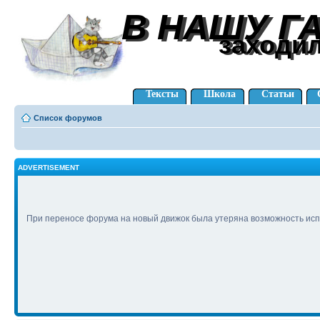
В НАШУ Г
В НАШУ Г
заходи
заходи
Тексты
Школа
Статьи
Список форумов
ADVERTISEMENT
При переносе форума на новый движок была утеряна возможность исп