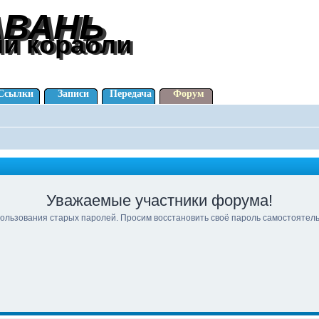
АВАНЬ
АВАНЬ
ли корабли
ли корабли
Ссылки
Записи
Передача
Форум
Уважаемые участники форума!
ользования старых паролей. Просим восстановить своё пароль самостоятел