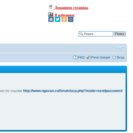
Домашняя страница
В избранное
Расширенный поиск
FAQ
Регистрация
Вход
ьно по ссылке
http://www.ngavan.ru/forum/ucp.php?mode=sendpassword