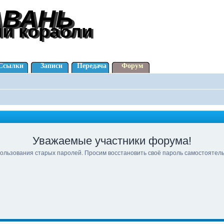
АВАНЬ
АВАНЬ
ли корабли
ли корабли
Ссылки
Записи
Передача
Форум
Уважаемые участники форума!
ользования старых паролей. Просим восстановить своё пароль самостоятел