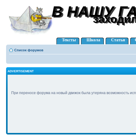
В НАШУ Г
В НАШУ Г
заходи
заходи
Тексты
Школа
Статьи
Список форумов
ADVERTISEMENT
При переносе форума на новый движок была утеряна возможность исп