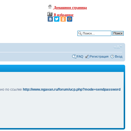
Домашняя страница
В избранное
Расширенный поиск
FAQ
Регистрация
Вход
ьно по ссылке
http://www.ngavan.ru/forum/ucp.php?mode=sendpassword