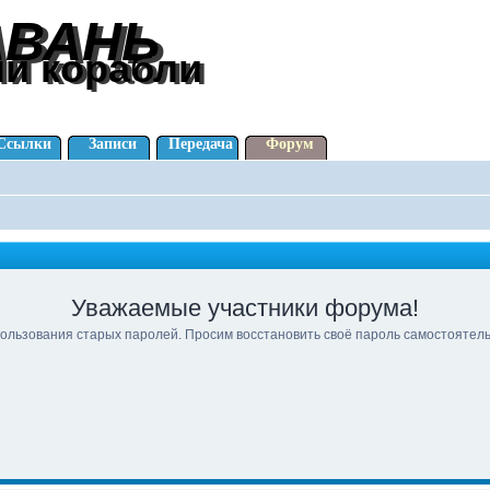
АВАНЬ
АВАНЬ
ли корабли
ли корабли
Ссылки
Записи
Передача
Форум
Уважаемые участники форума!
ользования старых паролей. Просим восстановить своё пароль самостоятел