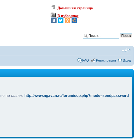
Домашняя страница
В избранное
Расширенный поиск
FAQ
Регистрация
Вход
ьно по ссылке
http://www.ngavan.ru/forum/ucp.php?mode=sendpassword