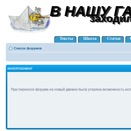
В НАШУ Г
В НАШУ Г
заходи
заходи
Тексты
Школа
Статьи
Список форумов
ADVERTISEMENT
При переносе форума на новый движок была утеряна возможность исп