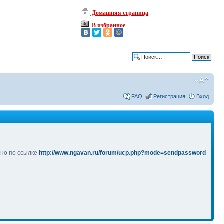
Домашняя страница
В избранное
Расширенный поиск
FAQ
Регистрация
Вход
ьно по ссылке
http://www.ngavan.ru/forum/ucp.php?mode=sendpassword