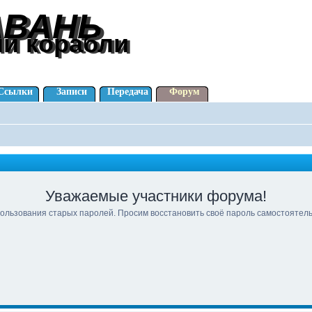
АВАНЬ
АВАНЬ
ли корабли
ли корабли
Ссылки
Записи
Передача
Форум
Уважаемые участники форума!
ользования старых паролей. Просим восстановить своё пароль самостоятел