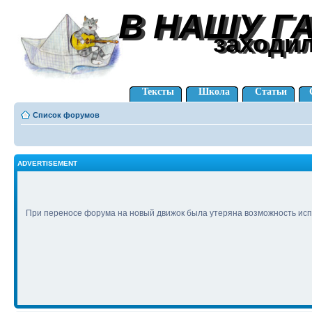
В НАШУ Г
В НАШУ Г
заходи
заходи
Тексты
Школа
Статьи
Список форумов
ADVERTISEMENT
При переносе форума на новый движок была утеряна возможность исп