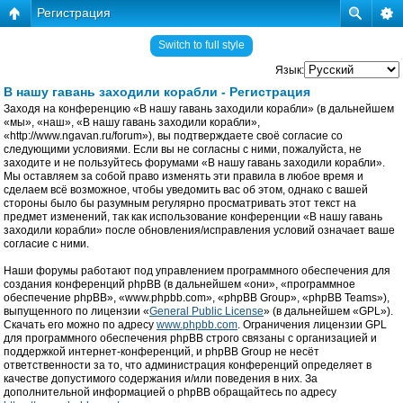
Регистрация
Switch to full style
Язык:
В нашу гавань заходили корабли - Регистрация
Заходя на конференцию «В нашу гавань заходили корабли» (в дальнейшем
«мы», «наш», «В нашу гавань заходили корабли»,
«http://www.ngavan.ru/forum»), вы подтверждаете своё согласие со
следующими условиями. Если вы не согласны с ними, пожалуйста, не
заходите и не пользуйтесь форумами «В нашу гавань заходили корабли».
Мы оставляем за собой право изменять эти правила в любое время и
сделаем всё возможное, чтобы уведомить вас об этом, однако с вашей
стороны было бы разумным регулярно просматривать этот текст на
предмет изменений, так как использование конференции «В нашу гавань
заходили корабли» после обновления/исправления условий означает ваше
согласие с ними.
Наши форумы работают под управлением программного обеспечения для
создания конференций phpBB (в дальнейшем «они», «программное
обеспечение phpBB», «www.phpbb.com», «phpBB Group», «phpBB Teams»),
выпущенного по лицензии «
General Public License
» (в дальнейшем «GPL»).
Скачать его можно по адресу
www.phpbb.com
. Ограничения лицензии GPL
для программного обеспечения phpBB строго связаны с организацией и
поддержкой интернет-конференций, и phpBB Group не несёт
ответственности за то, что администрация конференций определяет в
качестве допустимого содержания и/или поведения в них. За
дополнительной информацией о phpBB обращайтесь по адресу