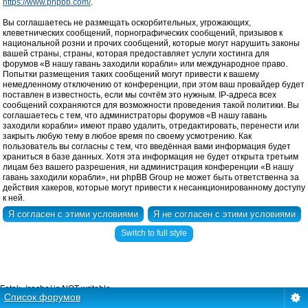
https://www.phpbb.com/
.
Вы соглашаетесь не размещать оскорбительных, угрожающих,
клеветнических сообщений, порнографических сообщений, призывов к
национальной розни и прочих сообщений, которые могут нарушить законы
вашей страны, страны, которая предоставляет услуги хостинга для
форумов «В нашу гавань заходили корабли» или международное право.
Попытки размещения таких сообщений могут привести к вашему
немедленному отключению от конференции, при этом ваш провайдер будет
поставлен в известность, если мы сочтём это нужным. IP-адреса всех
сообщений сохраняются для возможности проведения такой политики. Вы
соглашаетесь с тем, что администраторы форумов «В нашу гавань
заходили корабли» имеют право удалить, отредактировать, перенести или
закрыть любую тему в любое время по своему усмотрению. Как
пользователь вы согласны с тем, что введённая вами информация будет
храниться в базе данных. Хотя эта информация не будет открыта третьим
лицам без вашего разрешения, ни администрация конференции «В нашу
гавань заходили корабли», ни phpBB Group не может быть ответственна за
действия хакеров, которые могут привести к несанкционированному доступу
к ней.
Switch to full style
Fatal: ./cache/ is NOT writable.
Список форумов