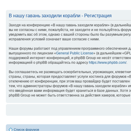
В нашу гавань заходили корабли - Регистрация
Заходя на конференцию «В нашу гавань заходили корабли» (в дальнейше
вы не согласны с ними, пожалуйста, не заходите и не пользуйтесь фор
уведомить вас об этом, однако с вашей стороны было бы разумным регу
исправления условий означает ваше согласие с ними.
Наши форумы работают под управлением программного обеспечения дл
выпущенного по лицензии «
General Public License
» (в дальнейшем «GPL
поддержкой интернет-конференций, и phpBB Group не несёт ответствен
информацией о phpBB обращайтесь по адресу
https://www.phpbb.com/
.
Вы соглашаетесь не размещать оскорбительных, угрожающих, клеветни
страны, страны, которая предоставляет услуги хостинга для форумов 
отключению от конференции, при этом ваш провайдер будет поставлен в
тем, что администраторы форумов «В нашу гавань заходили корабли» им
что введённая вами информация будет храниться в базе данных. Хотя 
phpBB Group не может быть ответственна за действия хакеров, которые 
Список форумов