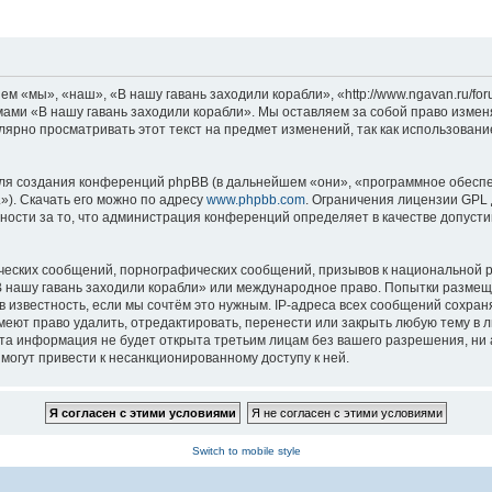
м «мы», «наш», «В нашу гавань заходили корабли», «http://www.ngavan.ru/fo
умами «В нашу гавань заходили корабли». Мы оставляем за собой право измен
лярно просматривать этот текст на предмет изменений, так как использован
я создания конференций phpBB (в дальнейшем «они», «программное обеспе
»). Скачать его можно по адресу
www.phpbb.com
. Ограничения лицензии GPL 
ности за то, что администрация конференций определяет в качестве допусти
ческих сообщений, порнографических сообщений, призывов к национальной р
«В нашу гавань заходили корабли» или международное право. Попытки разме
 известность, если мы сочтём это нужным. IP-адреса всех сообщений сохра
еют право удалить, отредактировать, перенести или закрыть любую тему в л
эта информация не будет открыта третьим лицам без вашего разрешения, ни
могут привести к несанкционированному доступу к ней.
Switch to mobile style