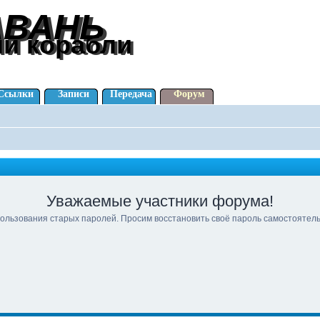
АВАНЬ
АВАНЬ
ли корабли
ли корабли
Ссылки
Записи
Передача
Форум
Уважаемые участники форума!
ользования старых паролей. Просим восстановить своё пароль самостоятел