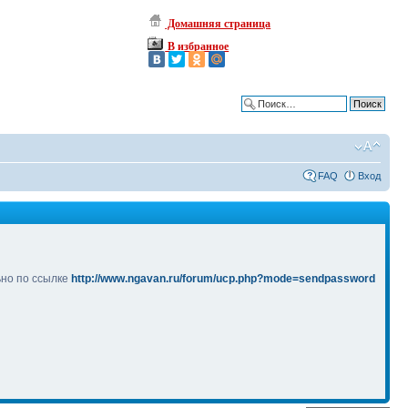
Домашняя страница
В избранное
Расширенный поиск
FAQ
Вход
ьно по ссылке
http://www.ngavan.ru/forum/ucp.php?mode=sendpassword