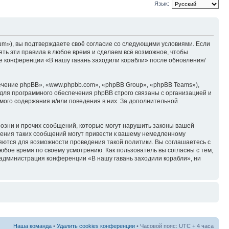
Язык:
rum»), вы подтверждаете своё согласие со следующими условиями. Если
ять эти правила в любое время и сделаем всё возможное, чтобы
ие конференции «В нашу гавань заходили корабли» после обновления/
чение phpBB», «www.phpbb.com», «phpBB Group», «phpBB Teams»),
для программного обеспечения phpBB строго связаны с организацией и
мого содержания и/или поведения в них. За дополнительной
озни и прочих сообщений, которые могут нарушить законы вашей
щения таких сообщений могут привести к вашему немедленному
няются для возможности проведения такой политики. Вы соглашаетесь с
юбое время по своему усмотрению. Как пользователь вы согласны с тем,
 администрация конференции «В нашу гавань заходили корабли», ни
Наша команда
•
Удалить cookies конференции
• Часовой пояс: UTC + 4 часа