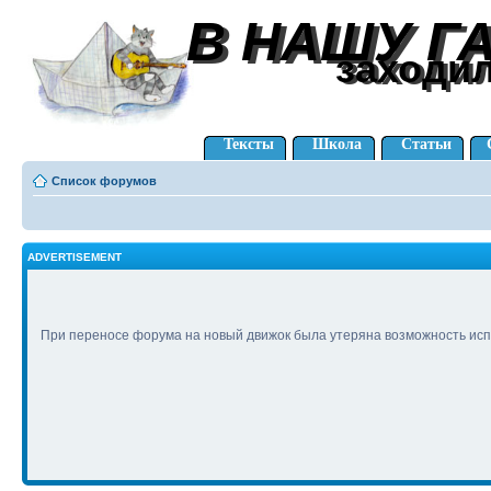
В НАШУ Г
В НАШУ Г
заходи
заходи
Тексты
Школа
Статьи
Список форумов
ADVERTISEMENT
При переносе форума на новый движок была утеряна возможность исп