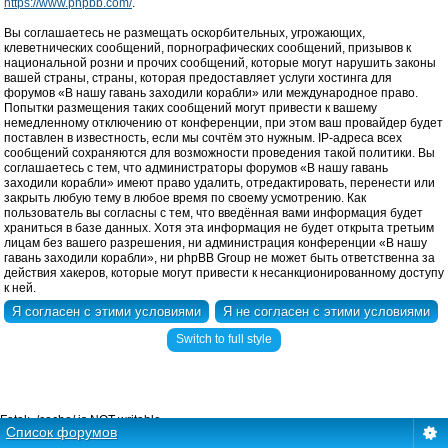
https://www.phpbb.com/
.
Вы соглашаетесь не размещать оскорбительных, угрожающих,
клеветнических сообщений, порнографических сообщений, призывов к
национальной розни и прочих сообщений, которые могут нарушить законы
вашей страны, страны, которая предоставляет услуги хостинга для
форумов «В нашу гавань заходили корабли» или международное право.
Попытки размещения таких сообщений могут привести к вашему
немедленному отключению от конференции, при этом ваш провайдер будет
поставлен в известность, если мы сочтём это нужным. IP-адреса всех
сообщений сохраняются для возможности проведения такой политики. Вы
соглашаетесь с тем, что администраторы форумов «В нашу гавань
заходили корабли» имеют право удалить, отредактировать, перенести или
закрыть любую тему в любое время по своему усмотрению. Как
пользователь вы согласны с тем, что введённая вами информация будет
храниться в базе данных. Хотя эта информация не будет открыта третьим
лицам без вашего разрешения, ни администрация конференции «В нашу
гавань заходили корабли», ни phpBB Group не может быть ответственна за
действия хакеров, которые могут привести к несанкционированному доступу
к ней.
Switch to full style
Fatal: ./cache/ is NOT writable.
Список форумов