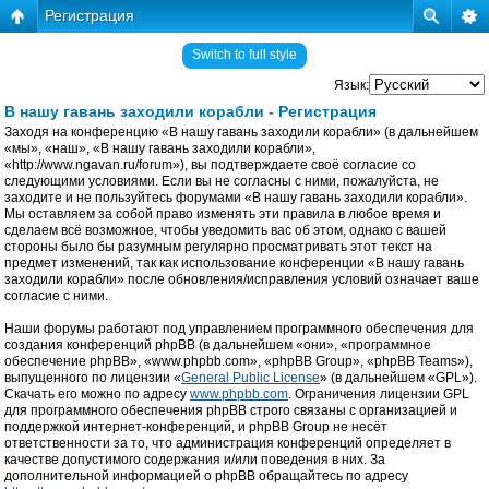
Регистрация
Switch to full style
Язык:
В нашу гавань заходили корабли - Регистрация
Заходя на конференцию «В нашу гавань заходили корабли» (в дальнейшем
«мы», «наш», «В нашу гавань заходили корабли»,
«http://www.ngavan.ru/forum»), вы подтверждаете своё согласие со
следующими условиями. Если вы не согласны с ними, пожалуйста, не
заходите и не пользуйтесь форумами «В нашу гавань заходили корабли».
Мы оставляем за собой право изменять эти правила в любое время и
сделаем всё возможное, чтобы уведомить вас об этом, однако с вашей
стороны было бы разумным регулярно просматривать этот текст на
предмет изменений, так как использование конференции «В нашу гавань
заходили корабли» после обновления/исправления условий означает ваше
согласие с ними.
Наши форумы работают под управлением программного обеспечения для
создания конференций phpBB (в дальнейшем «они», «программное
обеспечение phpBB», «www.phpbb.com», «phpBB Group», «phpBB Teams»),
выпущенного по лицензии «
General Public License
» (в дальнейшем «GPL»).
Скачать его можно по адресу
www.phpbb.com
. Ограничения лицензии GPL
для программного обеспечения phpBB строго связаны с организацией и
поддержкой интернет-конференций, и phpBB Group не несёт
ответственности за то, что администрация конференций определяет в
качестве допустимого содержания и/или поведения в них. За
дополнительной информацией о phpBB обращайтесь по адресу