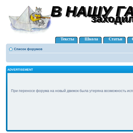
В НАШУ Г
В НАШУ Г
заходи
заходи
Тексты
Школа
Статьи
Список форумов
ADVERTISEMENT
При переносе форума на новый движок была утеряна возможность исп