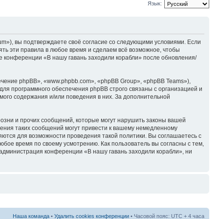
Язык:
rum»), вы подтверждаете своё согласие со следующими условиями. Если
ять эти правила в любое время и сделаем всё возможное, чтобы
ие конференции «В нашу гавань заходили корабли» после обновления/
чение phpBB», «www.phpbb.com», «phpBB Group», «phpBB Teams»),
для программного обеспечения phpBB строго связаны с организацией и
мого содержания и/или поведения в них. За дополнительной
озни и прочих сообщений, которые могут нарушить законы вашей
щения таких сообщений могут привести к вашему немедленному
няются для возможности проведения такой политики. Вы соглашаетесь с
юбое время по своему усмотрению. Как пользователь вы согласны с тем,
 администрация конференции «В нашу гавань заходили корабли», ни
Наша команда
•
Удалить cookies конференции
• Часовой пояс: UTC + 4 часа