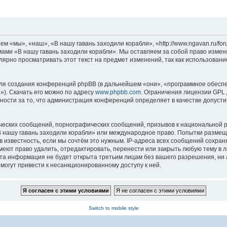
м «мы», «наш», «В нашу гавань заходили корабли», «http://www.ngavan.ru/fo
умами «В нашу гавань заходили корабли». Мы оставляем за собой право измен
лярно просматривать этот текст на предмет изменений, так как использован
я создания конференций phpBB (в дальнейшем «они», «программное обеспе
»). Скачать его можно по адресу
www.phpbb.com
. Ограничения лицензии GPL 
ности за то, что администрация конференций определяет в качестве допусти
ческих сообщений, порнографических сообщений, призывов к национальной р
«В нашу гавань заходили корабли» или международное право. Попытки разме
 известность, если мы сочтём это нужным. IP-адреса всех сообщений сохра
еют право удалить, отредактировать, перенести или закрыть любую тему в л
эта информация не будет открыта третьим лицам без вашего разрешения, ни
могут привести к несанкционированному доступу к ней.
Switch to mobile style