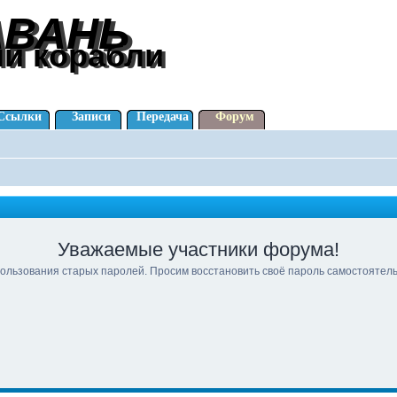
АВАНЬ
АВАНЬ
ли корабли
ли корабли
Ссылки
Записи
Передача
Форум
Уважаемые участники форума!
ользования старых паролей. Просим восстановить своё пароль самостоятел