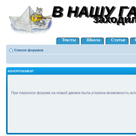
В НАШУ Г
В НАШУ Г
заходи
заходи
Тексты
Школа
Статьи
Список форумов
ADVERTISEMENT
При переносе форума на новый движок была утеряна возможность исп