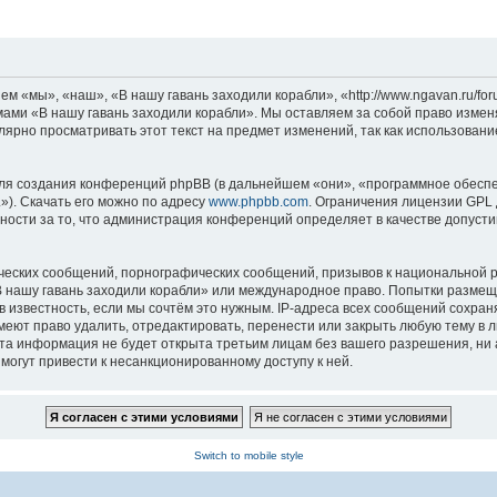
м «мы», «наш», «В нашу гавань заходили корабли», «http://www.ngavan.ru/fo
умами «В нашу гавань заходили корабли». Мы оставляем за собой право измен
лярно просматривать этот текст на предмет изменений, так как использован
я создания конференций phpBB (в дальнейшем «они», «программное обеспе
»). Скачать его можно по адресу
www.phpbb.com
. Ограничения лицензии GPL 
ности за то, что администрация конференций определяет в качестве допусти
ческих сообщений, порнографических сообщений, призывов к национальной р
«В нашу гавань заходили корабли» или международное право. Попытки разме
 известность, если мы сочтём это нужным. IP-адреса всех сообщений сохра
еют право удалить, отредактировать, перенести или закрыть любую тему в л
эта информация не будет открыта третьим лицам без вашего разрешения, ни
могут привести к несанкционированному доступу к ней.
Switch to mobile style