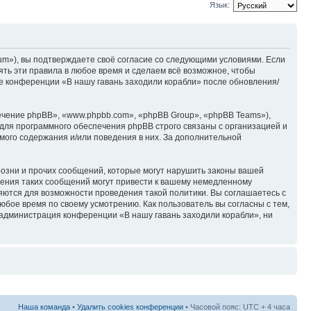
Язык:
rum»), вы подтверждаете своё согласие со следующими условиями. Если
ять эти правила в любое время и сделаем всё возможное, чтобы
ие конференции «В нашу гавань заходили корабли» после обновления/
чение phpBB», «www.phpbb.com», «phpBB Group», «phpBB Teams»),
для программного обеспечения phpBB строго связаны с организацией и
мого содержания и/или поведения в них. За дополнительной
озни и прочих сообщений, которые могут нарушить законы вашей
щения таких сообщений могут привести к вашему немедленному
няются для возможности проведения такой политики. Вы соглашаетесь с
юбое время по своему усмотрению. Как пользователь вы согласны с тем,
 администрация конференции «В нашу гавань заходили корабли», ни
Наша команда
•
Удалить cookies конференции
• Часовой пояс: UTC + 4 часа