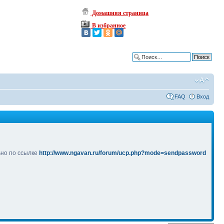
Домашняя страница
В избранное
Расширенный поиск
FAQ
Вход
ьно по ссылке
http://www.ngavan.ru/forum/ucp.php?mode=sendpassword