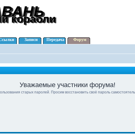
АВАНЬ
АВАНЬ
ли корабли
ли корабли
Ссылки
Записи
Передача
Форум
Уважаемые участники форума!
ользования старых паролей. Просим восстановить своё пароль самостоятел