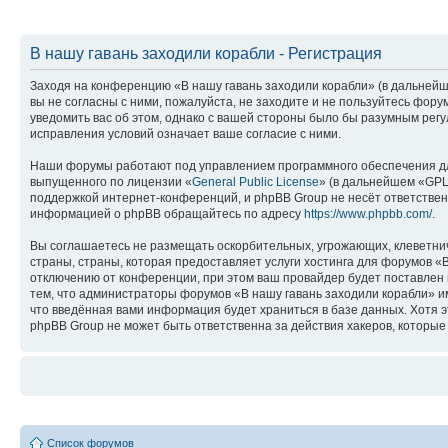
В нашу гавань заходили корабли - Регистрация
Заходя на конференцию «В нашу гавань заходили корабли» (в дальнейше
вы не согласны с ними, пожалуйста, не заходите и не пользуйтесь фор
уведомить вас об этом, однако с вашей стороны было бы разумным регу
исправления условий означает ваше согласие с ними.
Наши форумы работают под управлением программного обеспечения дл
выпущенного по лицензии «
General Public License
» (в дальнейшем «GPL
поддержкой интернет-конференций, и phpBB Group не несёт ответствен
информацией о phpBB обращайтесь по адресу
https://www.phpbb.com/
.
Вы соглашаетесь не размещать оскорбительных, угрожающих, клеветни
страны, страны, которая предоставляет услуги хостинга для форумов 
отключению от конференции, при этом ваш провайдер будет поставлен в
тем, что администраторы форумов «В нашу гавань заходили корабли» им
что введённая вами информация будет храниться в базе данных. Хотя 
phpBB Group не может быть ответственна за действия хакеров, которые 
Список форумов