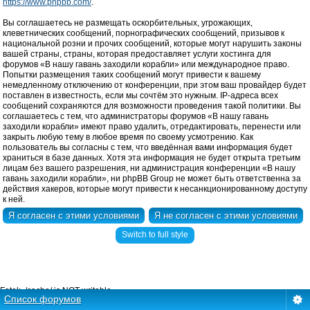
https://www.phpbb.com/
.
Вы соглашаетесь не размещать оскорбительных, угрожающих,
клеветнических сообщений, порнографических сообщений, призывов к
национальной розни и прочих сообщений, которые могут нарушить законы
вашей страны, страны, которая предоставляет услуги хостинга для
форумов «В нашу гавань заходили корабли» или международное право.
Попытки размещения таких сообщений могут привести к вашему
немедленному отключению от конференции, при этом ваш провайдер будет
поставлен в известность, если мы сочтём это нужным. IP-адреса всех
сообщений сохраняются для возможности проведения такой политики. Вы
соглашаетесь с тем, что администраторы форумов «В нашу гавань
заходили корабли» имеют право удалить, отредактировать, перенести или
закрыть любую тему в любое время по своему усмотрению. Как
пользователь вы согласны с тем, что введённая вами информация будет
храниться в базе данных. Хотя эта информация не будет открыта третьим
лицам без вашего разрешения, ни администрация конференции «В нашу
гавань заходили корабли», ни phpBB Group не может быть ответственна за
действия хакеров, которые могут привести к несанкционированному доступу
к ней.
Switch to full style
Fatal: ./cache/ is NOT writable.
Список форумов