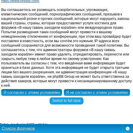
https://www.phpbb.com/
.
Вы соглашаетесь не размещать оскорбительных, угрожающих,
клеветнических сообщений, порнографических сообщений, призывов к
национальной розни и прочих сообщений, которые могут нарушить законы
вашей страны, страны, которая предоставляет услуги хостинга для
форумов «В нашу гавань заходили корабли» или международное право.
Попытки размещения таких сообщений могут привести к вашему
немедленному отключению от конференции, при этом ваш провайдер будет
поставлен в известность, если мы сочтём это нужным. IP-адреса всех
сообщений сохраняются для возможности проведения такой политики. Вы
соглашаетесь с тем, что администраторы форумов «В нашу гавань
заходили корабли» имеют право удалить, отредактировать, перенести или
закрыть любую тему в любое время по своему усмотрению. Как
пользователь вы согласны с тем, что введённая вами информация будет
храниться в базе данных. Хотя эта информация не будет открыта третьим
лицам без вашего разрешения, ни администрация конференции «В нашу
гавань заходили корабли», ни phpBB Group не может быть ответственна за
действия хакеров, которые могут привести к несанкционированному доступу
к ней.
Switch to full style
Fatal: ./cache/ is NOT writable.
Список форумов