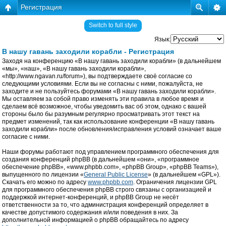
Регистрация
Switch to full style
Язык:
В нашу гавань заходили корабли - Регистрация
Заходя на конференцию «В нашу гавань заходили корабли» (в дальнейшем
«мы», «наш», «В нашу гавань заходили корабли»,
«http://www.ngavan.ru/forum»), вы подтверждаете своё согласие со
следующими условиями. Если вы не согласны с ними, пожалуйста, не
заходите и не пользуйтесь форумами «В нашу гавань заходили корабли».
Мы оставляем за собой право изменять эти правила в любое время и
сделаем всё возможное, чтобы уведомить вас об этом, однако с вашей
стороны было бы разумным регулярно просматривать этот текст на
предмет изменений, так как использование конференции «В нашу гавань
заходили корабли» после обновления/исправления условий означает ваше
согласие с ними.
Наши форумы работают под управлением программного обеспечения для
создания конференций phpBB (в дальнейшем «они», «программное
обеспечение phpBB», «www.phpbb.com», «phpBB Group», «phpBB Teams»),
выпущенного по лицензии «
General Public License
» (в дальнейшем «GPL»).
Скачать его можно по адресу
www.phpbb.com
. Ограничения лицензии GPL
для программного обеспечения phpBB строго связаны с организацией и
поддержкой интернет-конференций, и phpBB Group не несёт
ответственности за то, что администрация конференций определяет в
качестве допустимого содержания и/или поведения в них. За
дополнительной информацией о phpBB обращайтесь по адресу