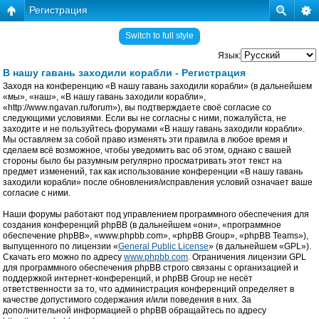
Регистрация
Switch to full style
Язык:
В нашу гавань заходили корабли - Регистрация
Заходя на конференцию «В нашу гавань заходили корабли» (в дальнейшем
«мы», «наш», «В нашу гавань заходили корабли»,
«http://www.ngavan.ru/forum»), вы подтверждаете своё согласие со
следующими условиями. Если вы не согласны с ними, пожалуйста, не
заходите и не пользуйтесь форумами «В нашу гавань заходили корабли».
Мы оставляем за собой право изменять эти правила в любое время и
сделаем всё возможное, чтобы уведомить вас об этом, однако с вашей
стороны было бы разумным регулярно просматривать этот текст на
предмет изменений, так как использование конференции «В нашу гавань
заходили корабли» после обновления/исправления условий означает ваше
согласие с ними.
Наши форумы работают под управлением программного обеспечения для
создания конференций phpBB (в дальнейшем «они», «программное
обеспечение phpBB», «www.phpbb.com», «phpBB Group», «phpBB Teams»),
выпущенного по лицензии «
General Public License
» (в дальнейшем «GPL»).
Скачать его можно по адресу
www.phpbb.com
. Ограничения лицензии GPL
для программного обеспечения phpBB строго связаны с организацией и
поддержкой интернет-конференций, и phpBB Group не несёт
ответственности за то, что администрация конференций определяет в
качестве допустимого содержания и/или поведения в них. За
дополнительной информацией о phpBB обращайтесь по адресу