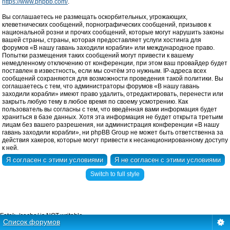
https://www.phpbb.com/
.
Вы соглашаетесь не размещать оскорбительных, угрожающих,
клеветнических сообщений, порнографических сообщений, призывов к
национальной розни и прочих сообщений, которые могут нарушить законы
вашей страны, страны, которая предоставляет услуги хостинга для
форумов «В нашу гавань заходили корабли» или международное право.
Попытки размещения таких сообщений могут привести к вашему
немедленному отключению от конференции, при этом ваш провайдер будет
поставлен в известность, если мы сочтём это нужным. IP-адреса всех
сообщений сохраняются для возможности проведения такой политики. Вы
соглашаетесь с тем, что администраторы форумов «В нашу гавань
заходили корабли» имеют право удалить, отредактировать, перенести или
закрыть любую тему в любое время по своему усмотрению. Как
пользователь вы согласны с тем, что введённая вами информация будет
храниться в базе данных. Хотя эта информация не будет открыта третьим
лицам без вашего разрешения, ни администрация конференции «В нашу
гавань заходили корабли», ни phpBB Group не может быть ответственна за
действия хакеров, которые могут привести к несанкционированному доступу
к ней.
Switch to full style
Fatal: ./cache/ is NOT writable.
Список форумов