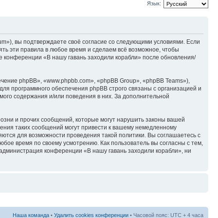
Язык:
rum»), вы подтверждаете своё согласие со следующими условиями. Если
ять эти правила в любое время и сделаем всё возможное, чтобы
ие конференции «В нашу гавань заходили корабли» после обновления/
чение phpBB», «www.phpbb.com», «phpBB Group», «phpBB Teams»),
для программного обеспечения phpBB строго связаны с организацией и
мого содержания и/или поведения в них. За дополнительной
озни и прочих сообщений, которые могут нарушить законы вашей
щения таких сообщений могут привести к вашему немедленному
няются для возможности проведения такой политики. Вы соглашаетесь с
юбое время по своему усмотрению. Как пользователь вы согласны с тем,
 администрация конференции «В нашу гавань заходили корабли», ни
Наша команда
•
Удалить cookies конференции
• Часовой пояс: UTC + 4 часа