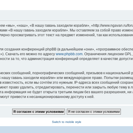
м «мы», «наш», «В нашу гавань заходили корабли», «http://www.ngavan.ru/fo
умами «В нашу гавань заходили корабли». Мы оставляем за собой право измен
лярно просматривать этот текст на предмет изменений, так как использован
я создания конференций phpBB (в дальнейшем «они», «программное обеспе
»). Скачать его можно по адресу
www.phpbb.com
. Ограничения лицензии GPL 
ности за то, что администрация конференций определяет в качестве допусти
ческих сообщений, порнографических сообщений, призывов к национальной р
«В нашу гавань заходили корабли» или международное право. Попытки разме
 известность, если мы сочтём это нужным. IP-адреса всех сообщений сохра
еют право удалить, отредактировать, перенести или закрыть любую тему в л
эта информация не будет открыта третьим лицам без вашего разрешения, ни
могут привести к несанкционированному доступу к ней.
Switch to mobile style