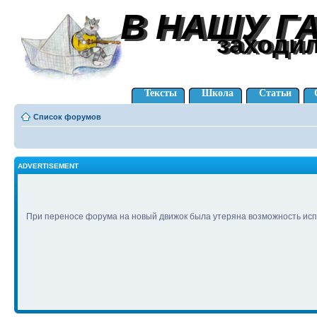
В НАШУ Г
В НАШУ Г
заходи
заходи
Тексты
Школа
Статьи
Список форумов
ADVERTISEMENT
При переносе форума на новый движок была утеряна возможность исп