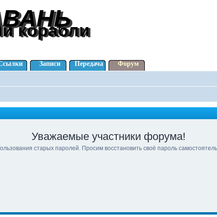
АВАНЬ
АВАНЬ
ли корабли
ли корабли
Ссылки
Записи
Передача
Форум
Уважаемые участники форума!
ользования старых паролей. Просим восстановить своё пароль самостоятел