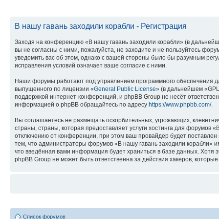
В нашу гавань заходили корабли - Регистрация
Заходя на конференцию «В нашу гавань заходили корабли» (в дальнейше
вы не согласны с ними, пожалуйста, не заходите и не пользуйтесь фор
уведомить вас об этом, однако с вашей стороны было бы разумным регу
исправления условий означает ваше согласие с ними.
Наши форумы работают под управлением программного обеспечения дл
выпущенного по лицензии «
General Public License
» (в дальнейшем «GPL
поддержкой интернет-конференций, и phpBB Group не несёт ответствен
информацией о phpBB обращайтесь по адресу
https://www.phpbb.com/
.
Вы соглашаетесь не размещать оскорбительных, угрожающих, клеветни
страны, страны, которая предоставляет услуги хостинга для форумов 
отключению от конференции, при этом ваш провайдер будет поставлен в
тем, что администраторы форумов «В нашу гавань заходили корабли» им
что введённая вами информация будет храниться в базе данных. Хотя 
phpBB Group не может быть ответственна за действия хакеров, которые 
Список форумов