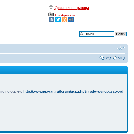
Домашняя страница
В избранное
Расширенный поиск
FAQ
Вход
ьно по ссылке
http://www.ngavan.ru/forum/ucp.php?mode=sendpassword