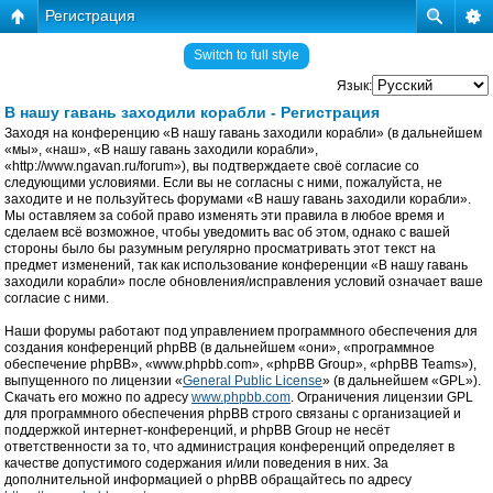
Регистрация
Switch to full style
Язык:
В нашу гавань заходили корабли - Регистрация
Заходя на конференцию «В нашу гавань заходили корабли» (в дальнейшем
«мы», «наш», «В нашу гавань заходили корабли»,
«http://www.ngavan.ru/forum»), вы подтверждаете своё согласие со
следующими условиями. Если вы не согласны с ними, пожалуйста, не
заходите и не пользуйтесь форумами «В нашу гавань заходили корабли».
Мы оставляем за собой право изменять эти правила в любое время и
сделаем всё возможное, чтобы уведомить вас об этом, однако с вашей
стороны было бы разумным регулярно просматривать этот текст на
предмет изменений, так как использование конференции «В нашу гавань
заходили корабли» после обновления/исправления условий означает ваше
согласие с ними.
Наши форумы работают под управлением программного обеспечения для
создания конференций phpBB (в дальнейшем «они», «программное
обеспечение phpBB», «www.phpbb.com», «phpBB Group», «phpBB Teams»),
выпущенного по лицензии «
General Public License
» (в дальнейшем «GPL»).
Скачать его можно по адресу
www.phpbb.com
. Ограничения лицензии GPL
для программного обеспечения phpBB строго связаны с организацией и
поддержкой интернет-конференций, и phpBB Group не несёт
ответственности за то, что администрация конференций определяет в
качестве допустимого содержания и/или поведения в них. За
дополнительной информацией о phpBB обращайтесь по адресу