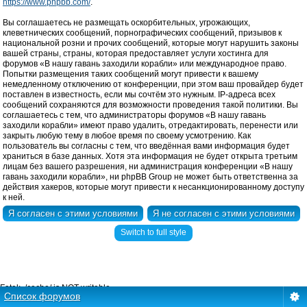
https://www.phpbb.com/
.
Вы соглашаетесь не размещать оскорбительных, угрожающих,
клеветнических сообщений, порнографических сообщений, призывов к
национальной розни и прочих сообщений, которые могут нарушить законы
вашей страны, страны, которая предоставляет услуги хостинга для
форумов «В нашу гавань заходили корабли» или международное право.
Попытки размещения таких сообщений могут привести к вашему
немедленному отключению от конференции, при этом ваш провайдер будет
поставлен в известность, если мы сочтём это нужным. IP-адреса всех
сообщений сохраняются для возможности проведения такой политики. Вы
соглашаетесь с тем, что администраторы форумов «В нашу гавань
заходили корабли» имеют право удалить, отредактировать, перенести или
закрыть любую тему в любое время по своему усмотрению. Как
пользователь вы согласны с тем, что введённая вами информация будет
храниться в базе данных. Хотя эта информация не будет открыта третьим
лицам без вашего разрешения, ни администрация конференции «В нашу
гавань заходили корабли», ни phpBB Group не может быть ответственна за
действия хакеров, которые могут привести к несанкционированному доступу
к ней.
Switch to full style
Fatal: ./cache/ is NOT writable.
Список форумов