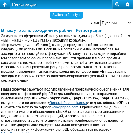
Регистрация
Switch to full style
Язык:
В нашу гавань заходили корабли - Регистрация
Заходя на конференцию «В нашу гавань заходили корабли» (в дальнейшем
«мы», «наш», «В нашу гавань заходили корабли»,
«http://www.ngavan.ru/forum»), вы подтверждаете своё согласие со
следующими условиями. Если вы не согласны с ними, пожалуйста, не
заходите и не пользуйтесь форумами «В нашу гавань заходили корабли».
Мы оставляем за собой право изменять эти правила в любое время и
сделаем всё возможное, чтобы уведомить вас об этом, однако с вашей
стороны было бы разумным регулярно просматривать этот текст на
предмет изменений, так как использование конференции «В нашу гавань
заходили корабли» после обновления/исправления условий означает ваше
согласие с ними.
Наши форумы работают под управлением программного обеспечения для
создания конференций phpBB (в дальнейшем «они», «программное
обеспечение phpBB», «www.phpbb.com», «phpBB Group», «phpBB Teams»),
выпущенного по лицензии «
General Public License
» (в дальнейшем «GPL»).
Скачать его можно по адресу
www.phpbb.com
. Ограничения лицензии GPL
для программного обеспечения phpBB строго связаны с организацией и
поддержкой интернет-конференций, и phpBB Group не несёт
ответственности за то, что администрация конференций определяет в
качестве допустимого содержания и/или поведения в них. За
дополнительной информацией о phpBB обращайтесь по адресу