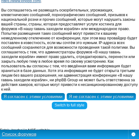
https://www.phpbb.com/
.
Вы соглашаетесь не размещать оскорбительных, угрожающих,
клеветнических сообщений, порнографических сообщений, призывов к
национальной розни и прочих сообщений, которые могут нарушить законы
вашей страны, страны, которая предоставляет услуги хостинга для
форумов «В нашу гавань заходили корабли» или международное право.
Попытки размещения таких сообщений могут привести к вашему
немедленному отключению от конференции, при этом ваш провайдер будет
поставлен в известность, если мы сочтём это нужным. IP-адреса всех
сообщений сохраняются для возможности проведения такой политики. Вы
соглашаетесь с тем, что администраторы форумов «В нашу гавань
заходили корабли» имеют право удалить, отредактировать, перенести или
закрыть любую тему в любое время по своему усмотрению. Как
пользователь вы согласны с тем, что введённая вами информация будет
храниться в базе данных. Хотя эта информация не будет открыта третьим
лицам без вашего разрешения, ни администрация конференции «В нашу
гавань заходили корабли», ни phpBB Group не может быть ответственна за
действия хакеров, которые могут привести к несанкционированному доступу
к ней.
Switch to full style
Fatal: ./cache/ is NOT writable.
Список форумов