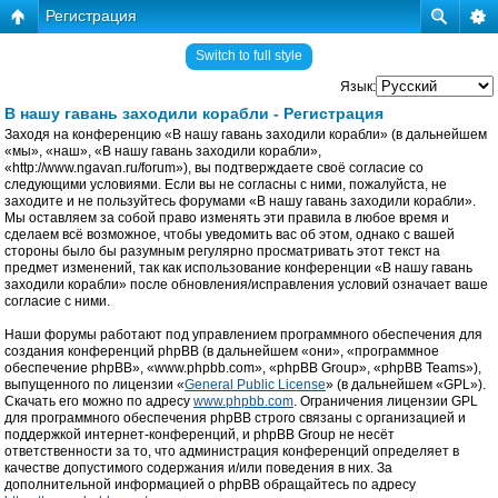
Регистрация
Switch to full style
Язык:
В нашу гавань заходили корабли - Регистрация
Заходя на конференцию «В нашу гавань заходили корабли» (в дальнейшем
«мы», «наш», «В нашу гавань заходили корабли»,
«http://www.ngavan.ru/forum»), вы подтверждаете своё согласие со
следующими условиями. Если вы не согласны с ними, пожалуйста, не
заходите и не пользуйтесь форумами «В нашу гавань заходили корабли».
Мы оставляем за собой право изменять эти правила в любое время и
сделаем всё возможное, чтобы уведомить вас об этом, однако с вашей
стороны было бы разумным регулярно просматривать этот текст на
предмет изменений, так как использование конференции «В нашу гавань
заходили корабли» после обновления/исправления условий означает ваше
согласие с ними.
Наши форумы работают под управлением программного обеспечения для
создания конференций phpBB (в дальнейшем «они», «программное
обеспечение phpBB», «www.phpbb.com», «phpBB Group», «phpBB Teams»),
выпущенного по лицензии «
General Public License
» (в дальнейшем «GPL»).
Скачать его можно по адресу
www.phpbb.com
. Ограничения лицензии GPL
для программного обеспечения phpBB строго связаны с организацией и
поддержкой интернет-конференций, и phpBB Group не несёт
ответственности за то, что администрация конференций определяет в
качестве допустимого содержания и/или поведения в них. За
дополнительной информацией о phpBB обращайтесь по адресу