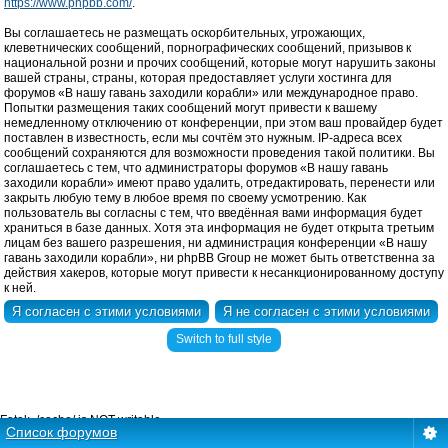
https://www.phpbb.com/
.
Вы соглашаетесь не размещать оскорбительных, угрожающих,
клеветнических сообщений, порнографических сообщений, призывов к
национальной розни и прочих сообщений, которые могут нарушить законы
вашей страны, страны, которая предоставляет услуги хостинга для
форумов «В нашу гавань заходили корабли» или международное право.
Попытки размещения таких сообщений могут привести к вашему
немедленному отключению от конференции, при этом ваш провайдер будет
поставлен в известность, если мы сочтём это нужным. IP-адреса всех
сообщений сохраняются для возможности проведения такой политики. Вы
соглашаетесь с тем, что администраторы форумов «В нашу гавань
заходили корабли» имеют право удалить, отредактировать, перенести или
закрыть любую тему в любое время по своему усмотрению. Как
пользователь вы согласны с тем, что введённая вами информация будет
храниться в базе данных. Хотя эта информация не будет открыта третьим
лицам без вашего разрешения, ни администрация конференции «В нашу
гавань заходили корабли», ни phpBB Group не может быть ответственна за
действия хакеров, которые могут привести к несанкционированному доступу
к ней.
Switch to full style
Fatal: ./cache/ is NOT writable.
Список форумов