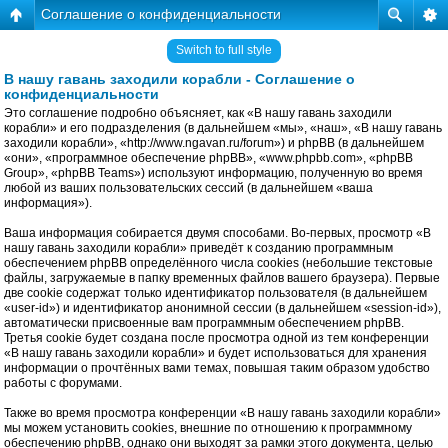
Соглашение о конфиденциальности
Switch to full style
В нашу гавань заходили корабли - Соглашение о
конфиденциальности
Это соглашение подробно объясняет, как «В нашу гавань заходили
корабли» и его подразделения (в дальнейшем «мы», «наш», «В нашу гавань
заходили корабли», «http://www.ngavan.ru/forum») и phpBB (в дальнейшем
«они», «программное обеспечение phpBB», «www.phpbb.com», «phpBB
Group», «phpBB Teams») используют информацию, полученную во время
любой из ваших пользовательских сессий (в дальнейшем «ваша
информация»).
Ваша информация собирается двумя способами. Во-первых, просмотр «В
нашу гавань заходили корабли» приведёт к созданию программным
обеспечением phpBB определённого числа cookies (небольшие текстовые
файлы, загружаемые в папку временных файлов вашего браузера). Первые
две cookie содержат только идентификатор пользователя (в дальнейшем
«user-id») и идентификатор анонимной сессии (в дальнейшем «session-id»),
автоматически присвоенные вам программным обеспечением phpBB.
Третья cookie будет создана после просмотра одной из тем конференции
«В нашу гавань заходили корабли» и будет использоваться для хранения
информации о прочтённых вами темах, повышая таким образом удобство
работы с форумами.
Также во время просмотра конференции «В нашу гавань заходили корабли»
мы можем установить cookies, внешние по отношению к программному
обеспечению phpBB, однако они выходят за рамки этого документа, целью