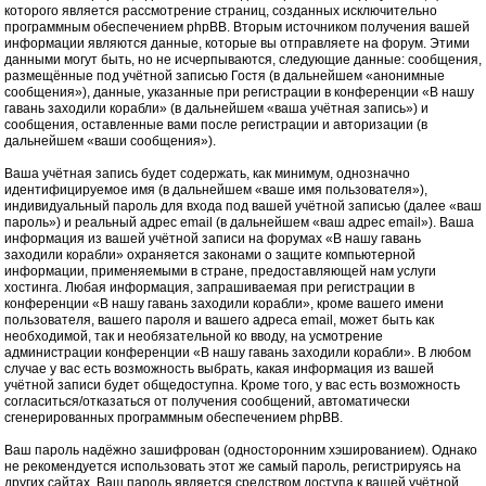
которого является рассмотрение страниц, созданных исключительно
программным обеспечением phpBB. Вторым источником получения вашей
информации являются данные, которые вы отправляете на форум. Этими
данными могут быть, но не исчерпываются, следующие данные: сообщения,
размещённые под учётной записью Гостя (в дальнейшем «анонимные
сообщения»), данные, указанные при регистрации в конференции «В нашу
гавань заходили корабли» (в дальнейшем «ваша учётная запись») и
сообщения, оставленные вами после регистрации и авторизации (в
дальнейшем «ваши сообщения»).
Ваша учётная запись будет содержать, как минимум, однозначно
идентифицируемое имя (в дальнейшем «ваше имя пользователя»),
индивидуальный пароль для входа под вашей учётной записью (далее «ваш
пароль») и реальный адрес email (в дальнейшем «ваш адрес email»). Ваша
информация из вашей учётной записи на форумах «В нашу гавань
заходили корабли» охраняется законами о защите компьютерной
информации, применяемыми в стране, предоставляющей нам услуги
хостинга. Любая информация, запрашиваемая при регистрации в
конференции «В нашу гавань заходили корабли», кроме вашего имени
пользователя, вашего пароля и вашего адреса email, может быть как
необходимой, так и необязательной ко вводу, на усмотрение
администрации конференции «В нашу гавань заходили корабли». В любом
случае у вас есть возможность выбрать, какая информация из вашей
учётной записи будет общедоступна. Кроме того, у вас есть возможность
согласиться/отказаться от получения сообщений, автоматически
сгенерированных программным обеспечением phpBB.
Ваш пароль надёжно зашифрован (односторонним хэшированием). Однако
не рекомендуется использовать этот же самый пароль, регистрируясь на
других сайтах. Ваш пароль является средством доступа к вашей учётной