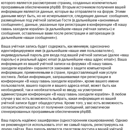
которого является рассмотрение страниц, созданных исключительно
программным обеспечением phpBB. Вторым источником получения вашей
информации являются данные, которые вы отправляете на форум. Этими
данными могут быть, но не исчерпываются, следующие данные: сообщения,
размещённые под учётной записью Гостя (в дальнейшем «анонимные
сообщения»), данные, указанные при регистрации в конференции «В нашу
гавань заходили корабли» (в дальнейшем «ваша учётная запись») и
сообщения, оставленные вами после регистрации и авторизации (в
дальнейшем «ваши сообщения»).
Ваша учётная запись будет содержать, как минимум, однозначно
идентифицируемое имя (в дальнейшем «ваше имя пользователя»),
индивидуальный пароль для входа под вашей учётной записью (далее «ваш
пароль») и реальный адрес email (в дальнейшем «ваш адрес email»). Ваша
информация из вашей учётной записи на форумах «В нашу гавань
заходили корабли» охраняется законами о защите компьютерной
информации, применяемыми в стране, предоставляющей нам услуги
хостинга. Любая информация, запрашиваемая при регистрации в
конференции «В нашу гавань заходили корабли», кроме вашего имени
пользователя, вашего пароля и вашего адреса email, может быть как
необходимой, так и необязательной ко вводу, на усмотрение
администрации конференции «В нашу гавань заходили корабли». В любом
случае у вас есть возможность выбрать, какая информация из вашей
учётной записи будет общедоступна. Кроме того, у вас есть возможность
согласиться/отказаться от получения сообщений, автоматически
сгенерированных программным обеспечением phpBB.
Ваш пароль надёжно зашифрован (односторонним хэшированием). Однако
не рекомендуется использовать этот же самый пароль, регистрируясь на
других сайтах. Ваш пароль является средством доступа к вашей учётной