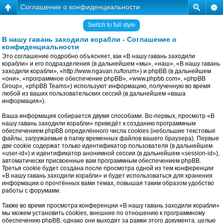
Соглашение о конфиденциальности
Switch to full style
В нашу гавань заходили корабли - Соглашение о
конфиденциальности
Это соглашение подробно объясняет, как «В нашу гавань заходили
корабли» и его подразделения (в дальнейшем «мы», «наш», «В нашу гавань
заходили корабли», «http://www.ngavan.ru/forum») и phpBB (в дальнейшем
«они», «программное обеспечение phpBB», «www.phpbb.com», «phpBB
Group», «phpBB Teams») используют информацию, полученную во время
любой из ваших пользовательских сессий (в дальнейшем «ваша
информация»).
Ваша информация собирается двумя способами. Во-первых, просмотр «В
нашу гавань заходили корабли» приведёт к созданию программным
обеспечением phpBB определённого числа cookies (небольшие текстовые
файлы, загружаемые в папку временных файлов вашего браузера). Первые
две cookie содержат только идентификатор пользователя (в дальнейшем
«user-id») и идентификатор анонимной сессии (в дальнейшем «session-id»),
автоматически присвоенные вам программным обеспечением phpBB.
Третья cookie будет создана после просмотра одной из тем конференции
«В нашу гавань заходили корабли» и будет использоваться для хранения
информации о прочтённых вами темах, повышая таким образом удобство
работы с форумами.
Также во время просмотра конференции «В нашу гавань заходили корабли»
мы можем установить cookies, внешние по отношению к программному
обеспечению phpBB, однако они выходят за рамки этого документа, целью