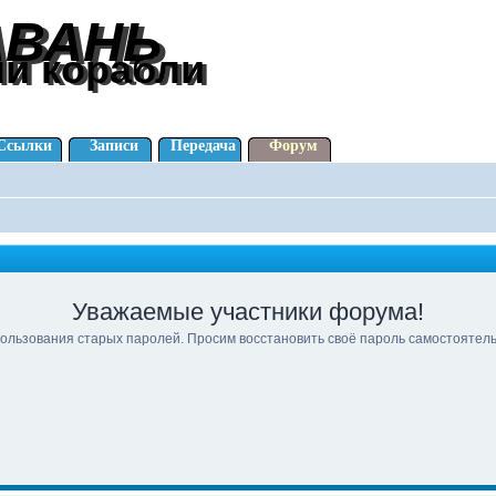
АВАНЬ
АВАНЬ
ли корабли
ли корабли
Ссылки
Записи
Передача
Форум
Уважаемые участники форума!
ользования старых паролей. Просим восстановить своё пароль самостоятел