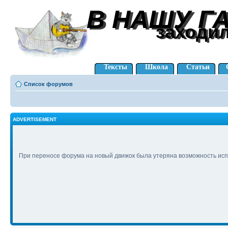
В НАШУ Г
В НАШУ Г
заходи
заходи
Тексты
Школа
Статьи
Список форумов
ADVERTISEMENT
При переносе форума на новый движок была утеряна возможность исп