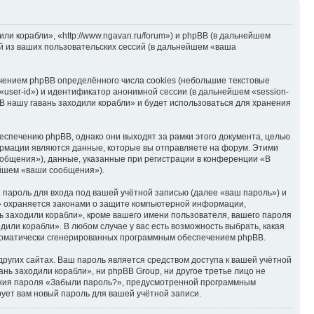
и корабли», «http://www.ngavan.ru/forum») и phpBB (в дальнейшем
 из ваших пользовательских сессий (в дальнейшем «ваша
чением phpBB определённого числа cookies (небольшие текстовые
user-id») и идентификатор анонимной сессии (в дальнейшем «session-
В нашу гавань заходили корабли» и будет использоваться для хранения
спечению phpBB, однако они выходят за рамки этого документа, целью
рмации являются данные, которые вы отправляете на форум. Этими
общения»), данные, указанные при регистрации в конференции «В
ейшем «ваши сообщения»).
пароль для входа под вашей учётной записью (далее «ваш пароль») и
и» охраняется законами о защите компьютерной информации,
 заходили корабли», кроме вашего имени пользователя, вашего пароля
дили корабли». В любом случае у вас есть возможность выбрать, какая
автоматически сгенерированных программным обеспечением phpBB.
ругих сайтах. Ваш пароль является средством доступа к вашей учётной
ань заходили корабли», ни phpBB Group, ни другое третье лицо не
ления пароля «Забыли пароль?», предусмотренной программным
ует вам новый пароль для вашей учётной записи.