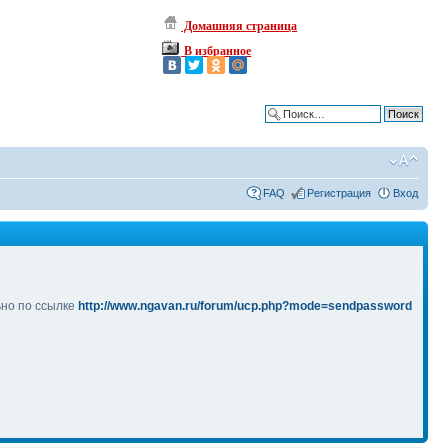
Домашняя страница
В избранное
Расширенный поиск
FAQ
Регистрация
Вход
ьно по ссылке
http://www.ngavan.ru/forum/ucp.php?mode=sendpassword