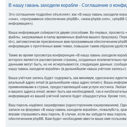
В нашу гавань заходили корабли - Соглашение о конф
Это соглашение подробно объясняет, как «В нашу гавань заходили кораб
«они», «программное обеспечение phpBB», «www.phpbb.com», «phpBB G
информация»).
Ваша информация собирается двумя способами. Во-первых, просмотр «
файлы, загружаемые в папку временных файлов вашего браузера). Перв
id»), автоматически присвоенные вам программным обеспечением phpBB
информации о прочтённых вами темах, повышая таким образом удобст
Также во время просмотра конференции «В нашу гавань заходили кораб
которого является рассмотрение страниц, созданных исключительно 
данными могут быть, но не исчерпываются, следующие данные: сообще
нашу гавань заходили корабли» (в дальнейшем «ваша учётная запись»)
Ваша учётная запись будет содержать, как минимум, однозначно идент
реальный адрес email (в дальнейшем «ваш адрес email»). Ваша инфор
применяемыми в стране, предоставляющей нам услуги хостинга. Любая
и вашего адреса email, может быть как необходимой, так и необязатель
информация из вашей учётной записи будет общедоступна. Кроме того,
Ваш пароль надёжно зашифрован (односторонним хэшированием). Однако
записи на форумах «В нашу гавань заходили корабли», пожалуйста, хран
вправе спрашивать ваш пароль. В случае, если вы забудете ваш парол
обеспечением phpBB. Вам будет необходимо ввести ваше имя пользоват