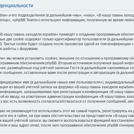
иденциальности
ли» и его подразделения (в дальнейшем «мы», «наш», «В нашу гавань заходил
roup», «phpBB Teams») используют информацию, полученную во время любой
В нашу гавань заходили корабли» приведёт к созданию программным обеспе
ые две cookie содержат только идентификатор пользователя (в дальнейшем «
. Третья cookie будет создана после просмотра одной из тем конференции «
во работы с форумами.
ли» мы можем установить cookies, внешние по отношению к программному обе
программным обеспечением phpBB. Вторым источником получения вашей инфо
ния, размещённые под учётной записью Гостя (в дальнейшем «анонимные со
 и сообщения, оставленные вами после регистрации и авторизации (в дальн
ифицируемое имя (в дальнейшем «ваше имя пользователя»), индивидуальный 
мация из вашей учётной записи на форумах «В нашу гавань заходили корабл
 информация, запрашиваемая при регистрации в конференции «В нашу гавань
ной ко вводу, на усмотрение администрации конференции «В нашу гавань захо
 у вас есть возможность согласиться/отказаться от получения сообщений, 
 не рекомендуется использовать этот же самый пароль, регистрируясь на д
ите его в тайне, ни при каких обстоятельствах ни представители «В нашу гав
ь к вашей учётной записи, вы сможете воспользоваться функцией восстанов
еля и ваш адрес email, после чего программное обеспечение phpBB сгенерир