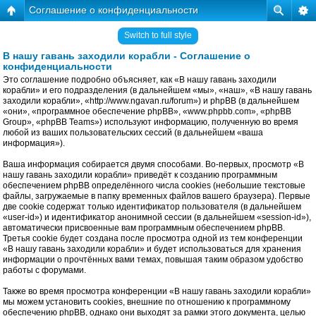
Соглашение о конфиденциальности
Switch to full style
В нашу гавань заходили корабли - Соглашение о
конфиденциальности
Это соглашение подробно объясняет, как «В нашу гавань заходили
корабли» и его подразделения (в дальнейшем «мы», «наш», «В нашу гавань
заходили корабли», «http://www.ngavan.ru/forum») и phpBB (в дальнейшем
«они», «программное обеспечение phpBB», «www.phpbb.com», «phpBB
Group», «phpBB Teams») используют информацию, полученную во время
любой из ваших пользовательских сессий (в дальнейшем «ваша
информация»).
Ваша информация собирается двумя способами. Во-первых, просмотр «В
нашу гавань заходили корабли» приведёт к созданию программным
обеспечением phpBB определённого числа cookies (небольшие текстовые
файлы, загружаемые в папку временных файлов вашего браузера). Первые
две cookie содержат только идентификатор пользователя (в дальнейшем
«user-id») и идентификатор анонимной сессии (в дальнейшем «session-id»),
автоматически присвоенные вам программным обеспечением phpBB.
Третья cookie будет создана после просмотра одной из тем конференции
«В нашу гавань заходили корабли» и будет использоваться для хранения
информации о прочтённых вами темах, повышая таким образом удобство
работы с форумами.
Также во время просмотра конференции «В нашу гавань заходили корабли»
мы можем установить cookies, внешние по отношению к программному
обеспечению phpBB, однако они выходят за рамки этого документа, целью