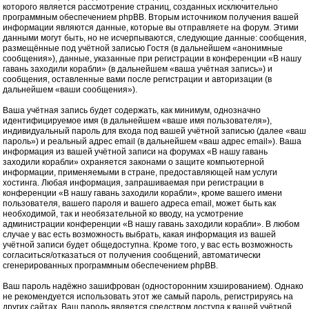
которого является рассмотрение страниц, созданных исключительно
программным обеспечением phpBB. Вторым источником получения вашей
информации являются данные, которые вы отправляете на форум. Этими
данными могут быть, но не исчерпываются, следующие данные: сообщения,
размещённые под учётной записью Гостя (в дальнейшем «анонимные
сообщения»), данные, указанные при регистрации в конференции «В нашу
гавань заходили корабли» (в дальнейшем «ваша учётная запись») и
сообщения, оставленные вами после регистрации и авторизации (в
дальнейшем «ваши сообщения»).
Ваша учётная запись будет содержать, как минимум, однозначно
идентифицируемое имя (в дальнейшем «ваше имя пользователя»),
индивидуальный пароль для входа под вашей учётной записью (далее «ваш
пароль») и реальный адрес email (в дальнейшем «ваш адрес email»). Ваша
информация из вашей учётной записи на форумах «В нашу гавань
заходили корабли» охраняется законами о защите компьютерной
информации, применяемыми в стране, предоставляющей нам услуги
хостинга. Любая информация, запрашиваемая при регистрации в
конференции «В нашу гавань заходили корабли», кроме вашего имени
пользователя, вашего пароля и вашего адреса email, может быть как
необходимой, так и необязательной ко вводу, на усмотрение
администрации конференции «В нашу гавань заходили корабли». В любом
случае у вас есть возможность выбрать, какая информация из вашей
учётной записи будет общедоступна. Кроме того, у вас есть возможность
согласиться/отказаться от получения сообщений, автоматически
сгенерированных программным обеспечением phpBB.
Ваш пароль надёжно зашифрован (односторонним хэшированием). Однако
не рекомендуется использовать этот же самый пароль, регистрируясь на
других сайтах. Ваш пароль является средством доступа к вашей учётной