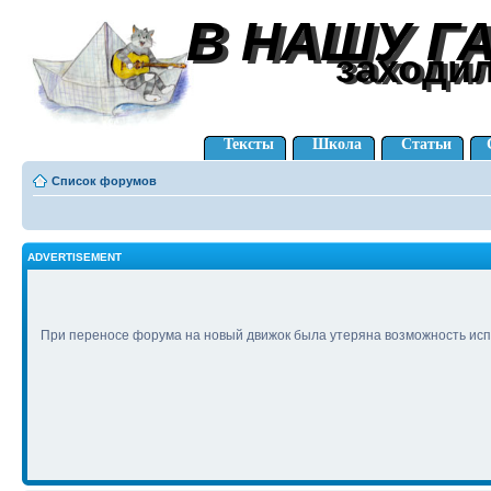
В НАШУ Г
В НАШУ Г
заходи
заходи
Тексты
Школа
Статьи
Список форумов
ADVERTISEMENT
При переносе форума на новый движок была утеряна возможность исп