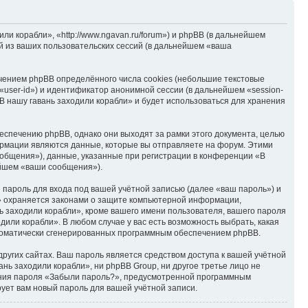
и корабли», «http://www.ngavan.ru/forum») и phpBB (в дальнейшем
 из ваших пользовательских сессий (в дальнейшем «ваша
чением phpBB определённого числа cookies (небольшие текстовые
user-id») и идентификатор анонимной сессии (в дальнейшем «session-
В нашу гавань заходили корабли» и будет использоваться для хранения
спечению phpBB, однако они выходят за рамки этого документа, целью
рмации являются данные, которые вы отправляете на форум. Этими
общения»), данные, указанные при регистрации в конференции «В
ейшем «ваши сообщения»).
пароль для входа под вашей учётной записью (далее «ваш пароль») и
и» охраняется законами о защите компьютерной информации,
 заходили корабли», кроме вашего имени пользователя, вашего пароля
дили корабли». В любом случае у вас есть возможность выбрать, какая
автоматически сгенерированных программным обеспечением phpBB.
ругих сайтах. Ваш пароль является средством доступа к вашей учётной
ань заходили корабли», ни phpBB Group, ни другое третье лицо не
ления пароля «Забыли пароль?», предусмотренной программным
ует вам новый пароль для вашей учётной записи.