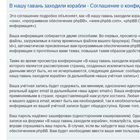
В нашу гавань заходили корабли - Соглашение о конф
Это соглашение подробно объясняет, как «В нашу гавань заходили кораб
«они», «программное обеспечение phpBB», «www.phpbb.com», «phpBB G
информация»).
Ваша информация собирается двумя способами. Во-первых, просмотр «
файлы, загружаемые в папку временных файлов вашего браузера). Перв
id»), автоматически присвоенные вам программным обеспечением phpBB
информации о прочтённых вами темах, повышая таким образом удобст
Также во время просмотра конференции «В нашу гавань заходили кораб
которого является рассмотрение страниц, созданных исключительно 
данными могут быть, но не исчерпываются, следующие данные: сообще
нашу гавань заходили корабли» (в дальнейшем «ваша учётная запись»)
Ваша учётная запись будет содержать, как минимум, однозначно идент
реальный адрес email (в дальнейшем «ваш адрес email»). Ваша инфор
применяемыми в стране, предоставляющей нам услуги хостинга. Любая
и вашего адреса email, может быть как необходимой, так и необязатель
информация из вашей учётной записи будет общедоступна. Кроме того,
Ваш пароль надёжно зашифрован (односторонним хэшированием). Однако
записи на форумах «В нашу гавань заходили корабли», пожалуйста, хран
вправе спрашивать ваш пароль. В случае, если вы забудете ваш парол
обеспечением phpBB. Вам будет необходимо ввести ваше имя пользоват