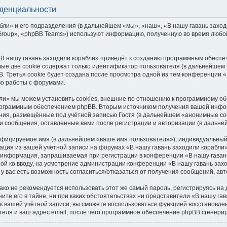
иденциальности
ли» и его подразделения (в дальнейшем «мы», «наш», «В нашу гавань заходил
roup», «phpBB Teams») используют информацию, полученную во время любой
В нашу гавань заходили корабли» приведёт к созданию программным обеспе
ые две cookie содержат только идентификатор пользователя (в дальнейшем «
. Третья cookie будет создана после просмотра одной из тем конференции «
во работы с форумами.
ли» мы можем установить cookies, внешние по отношению к программному обе
программным обеспечением phpBB. Вторым источником получения вашей инфо
ния, размещённые под учётной записью Гостя (в дальнейшем «анонимные со
 и сообщения, оставленные вами после регистрации и авторизации (в дальн
ифицируемое имя (в дальнейшем «ваше имя пользователя»), индивидуальный 
мация из вашей учётной записи на форумах «В нашу гавань заходили корабл
 информация, запрашиваемая при регистрации в конференции «В нашу гавань
ной ко вводу, на усмотрение администрации конференции «В нашу гавань захо
 у вас есть возможность согласиться/отказаться от получения сообщений, 
 не рекомендуется использовать этот же самый пароль, регистрируясь на д
ите его в тайне, ни при каких обстоятельствах ни представители «В нашу гав
ь к вашей учётной записи, вы сможете воспользоваться функцией восстанов
еля и ваш адрес email, после чего программное обеспечение phpBB сгенерир