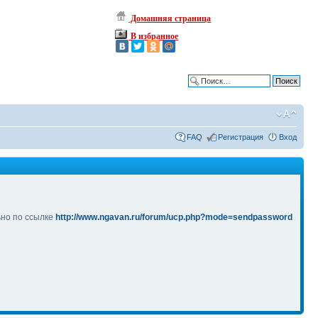
Домашняя страница
В избранное
Расширенный поиск
FAQ
Регистрация
Вход
ьно по ссылке
http://www.ngavan.ru/forum/ucp.php?mode=sendpassword