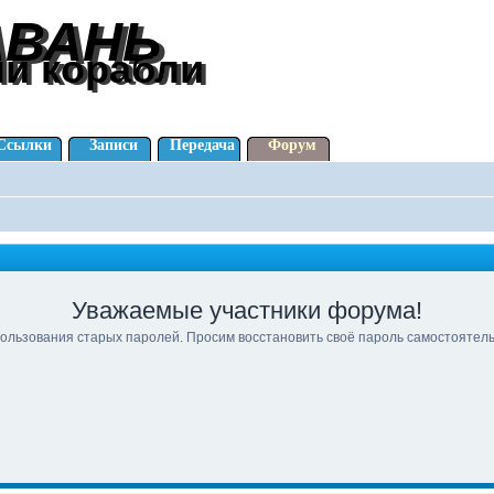
АВАНЬ
АВАНЬ
ли корабли
ли корабли
Ссылки
Записи
Передача
Форум
Уважаемые участники форума!
ользования старых паролей. Просим восстановить своё пароль самостоятел