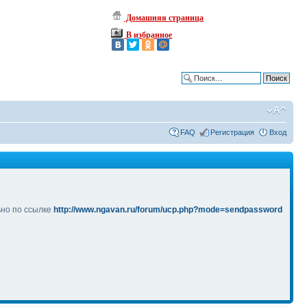
Домашняя страница
В избранное
Расширенный поиск
FAQ
Регистрация
Вход
ьно по ссылке
http://www.ngavan.ru/forum/ucp.php?mode=sendpassword