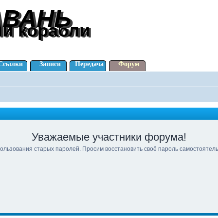
АВАНЬ
АВАНЬ
ли корабли
ли корабли
Ссылки
Записи
Передача
Форум
Уважаемые участники форума!
ользования старых паролей. Просим восстановить своё пароль самостоятел