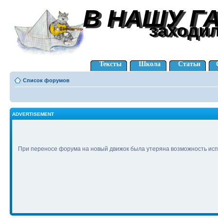
В НАШУ Г
В НАШУ Г
заходи
заходи
Тексты
Школа
Статьи
Список форумов
ADVERTISEMENT
При переносе форума на новый движок была утеряна возможность исп