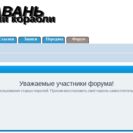
АВАНЬ
АВАНЬ
ли корабли
ли корабли
Ссылки
Записи
Передача
Форум
Уважаемые участники форума!
ользования старых паролей. Просим восстановить своё пароль самостоятел