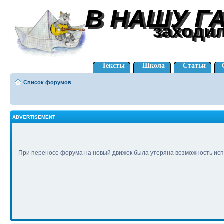
В НАШУ Г
В НАШУ Г
заходи
заходи
Тексты
Школа
Статьи
Список форумов
ADVERTISEMENT
При переносе форума на новый движок была утеряна возможность исп