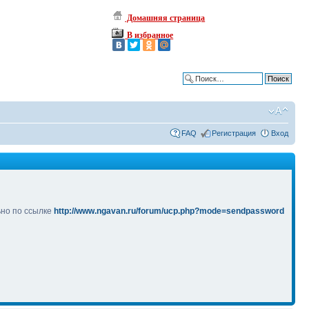
Домашняя страница
В избранное
Расширенный поиск
FAQ
Регистрация
Вход
ьно по ссылке
http://www.ngavan.ru/forum/ucp.php?mode=sendpassword