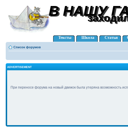
В НАШУ Г
В НАШУ Г
заходи
заходи
Тексты
Школа
Статьи
Список форумов
ADVERTISEMENT
При переносе форума на новый движок была утеряна возможность исп