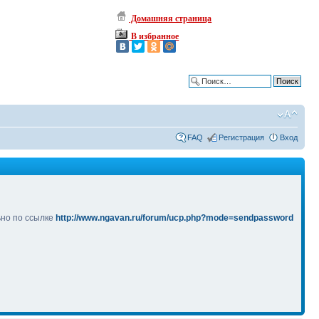
Домашняя страница
В избранное
Расширенный поиск
FAQ
Регистрация
Вход
ьно по ссылке
http://www.ngavan.ru/forum/ucp.php?mode=sendpassword