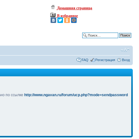
Домашняя страница
В избранное
Расширенный поиск
FAQ
Регистрация
Вход
ьно по ссылке
http://www.ngavan.ru/forum/ucp.php?mode=sendpassword