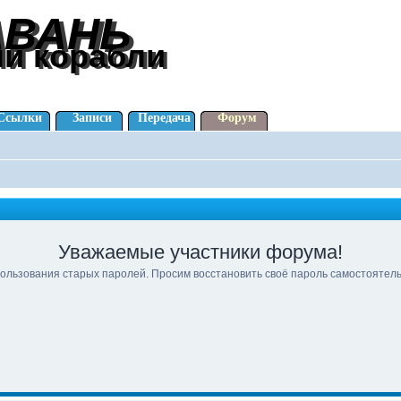
АВАНЬ
АВАНЬ
ли корабли
ли корабли
Ссылки
Записи
Передача
Форум
Уважаемые участники форума!
ользования старых паролей. Просим восстановить своё пароль самостоятел