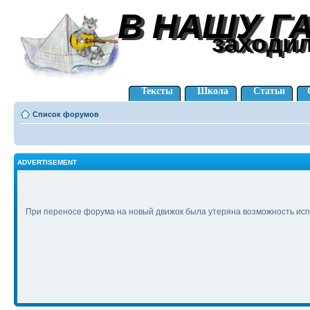
В НАШУ Г
В НАШУ Г
заходи
заходи
Тексты
Школа
Статьи
Список форумов
ADVERTISEMENT
При переносе форума на новый движок была утеряна возможность исп