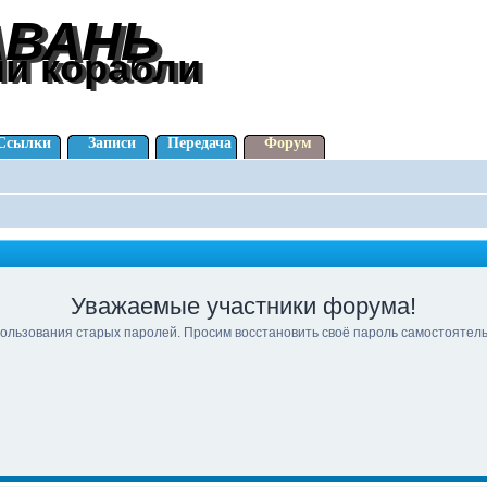
АВАНЬ
АВАНЬ
ли корабли
ли корабли
Ссылки
Записи
Передача
Форум
Уважаемые участники форума!
ользования старых паролей. Просим восстановить своё пароль самостоятел