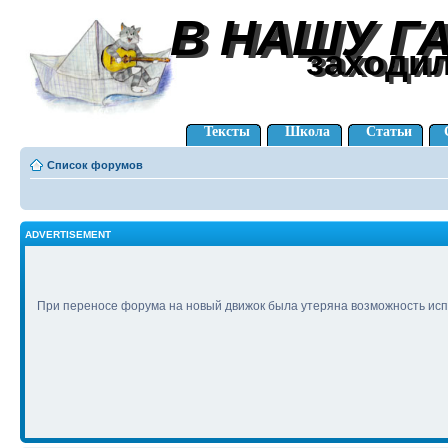
В НАШУ Г
В НАШУ Г
заходи
заходи
Тексты
Школа
Статьи
Список форумов
ADVERTISEMENT
При переносе форума на новый движок была утеряна возможность исп