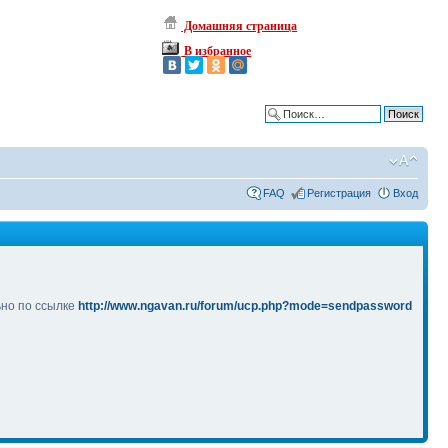
Домашняя страница
В избранное
Расширенный поиск
FAQ
Регистрация
Вход
ьно по ссылке
http://www.ngavan.ru/forum/ucp.php?mode=sendpassword