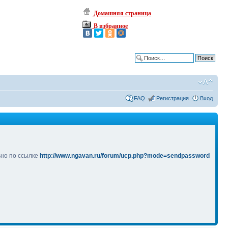
Домашняя страница
В избранное
Расширенный поиск
FAQ
Регистрация
Вход
ьно по ссылке
http://www.ngavan.ru/forum/ucp.php?mode=sendpassword