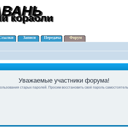
АВАНЬ
АВАНЬ
ли корабли
ли корабли
Ссылки
Записи
Передача
Форум
Уважаемые участники форума!
ользования старых паролей. Просим восстановить своё пароль самостоятел