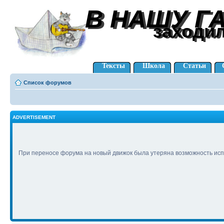
В НАШУ Г
В НАШУ Г
заходи
заходи
Тексты
Школа
Статьи
Список форумов
ADVERTISEMENT
При переносе форума на новый движок была утеряна возможность исп