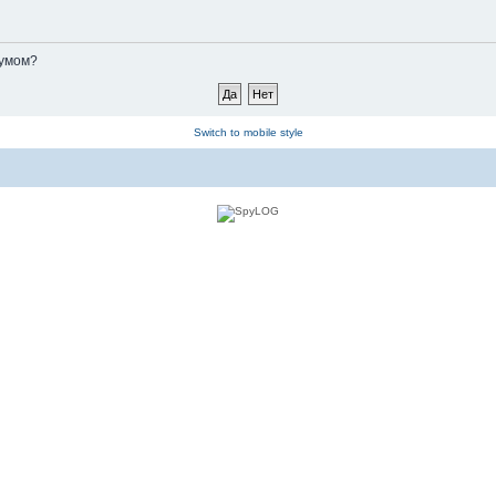
румом?
Switch to mobile style