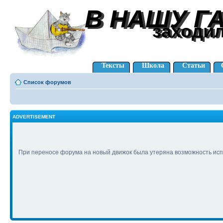
В НАШУ Г
В НАШУ Г
заходи
заходи
Тексты
Школа
Статьи
Список форумов
ADVERTISEMENT
При переносе форума на новый движок была утеряна возможность исп