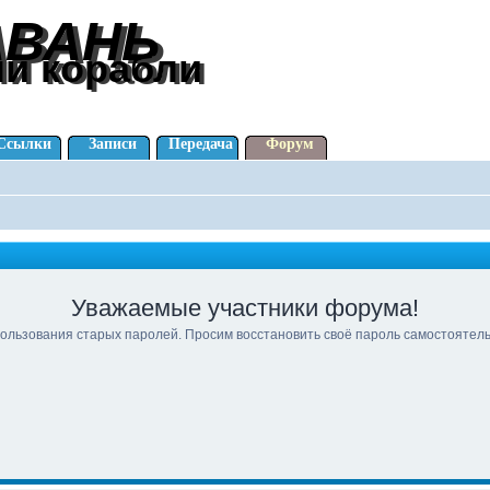
АВАНЬ
АВАНЬ
ли корабли
ли корабли
Ссылки
Записи
Передача
Форум
Уважаемые участники форума!
ользования старых паролей. Просим восстановить своё пароль самостоятел