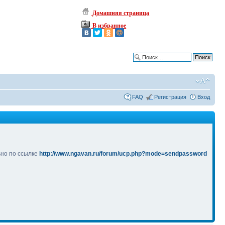
Домашняя страница
В избранное
Расширенный поиск
FAQ
Регистрация
Вход
ьно по ссылке
http://www.ngavan.ru/forum/ucp.php?mode=sendpassword