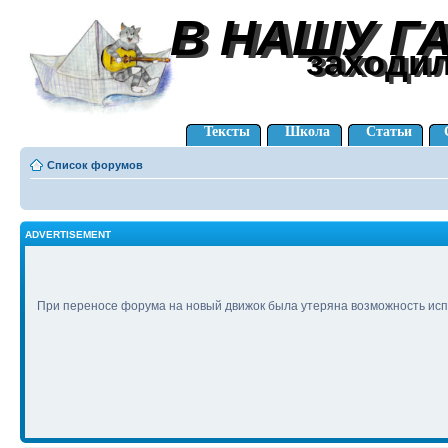
В НАШУ Г
В НАШУ Г
заходи
заходи
Тексты
Школа
Статьи
Список форумов
ADVERTISEMENT
При переносе форума на новый движок была утеряна возможность исп