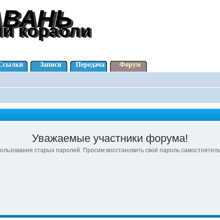
АВАНЬ
АВАНЬ
ли корабли
ли корабли
Ссылки
Записи
Передача
Форум
Уважаемые участники форума!
ользования старых паролей. Просим восстановить своё пароль самостоятел