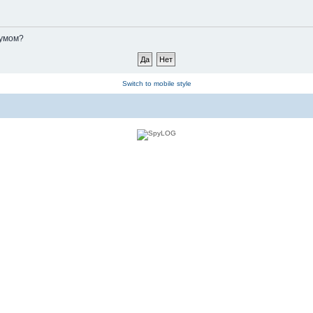
румом?
Switch to mobile style