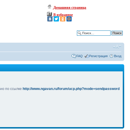
Домашняя страница
В избранное
Расширенный поиск
FAQ
Регистрация
Вход
ьно по ссылке
http://www.ngavan.ru/forum/ucp.php?mode=sendpassword