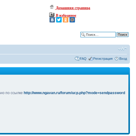
Домашняя страница
В избранное
Расширенный поиск
FAQ
Регистрация
Вход
ьно по ссылке
http://www.ngavan.ru/forum/ucp.php?mode=sendpassword