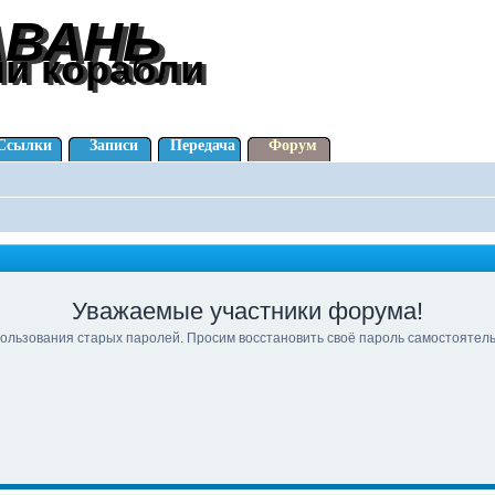
АВАНЬ
АВАНЬ
ли корабли
ли корабли
Ссылки
Записи
Передача
Форум
Уважаемые участники форума!
ользования старых паролей. Просим восстановить своё пароль самостоятел