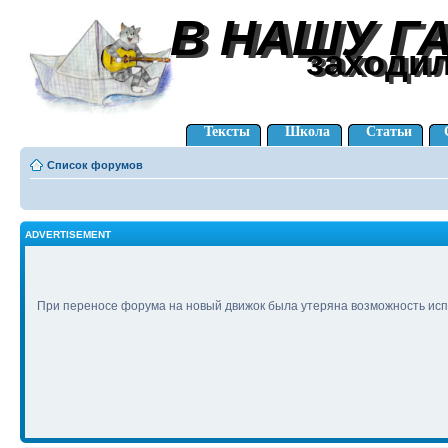
В НАШУ Г
В НАШУ Г
заходи
заходи
Тексты
Школа
Статьи
Список форумов
ADVERTISEMENT
При переносе форума на новый движок была утеряна возможность исп