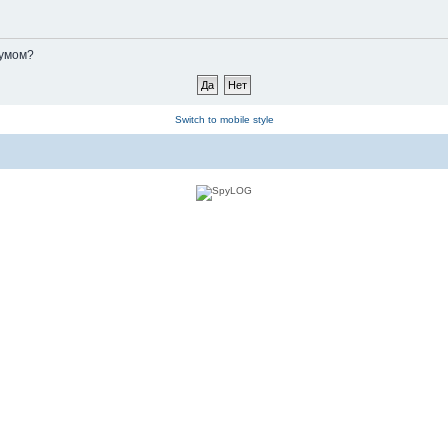
румом?
Switch to mobile style