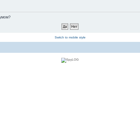
румом?
Switch to mobile style