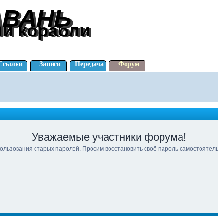
АВАНЬ
АВАНЬ
ли корабли
ли корабли
Ссылки
Записи
Передача
Форум
Уважаемые участники форума!
ользования старых паролей. Просим восстановить своё пароль самостоятел