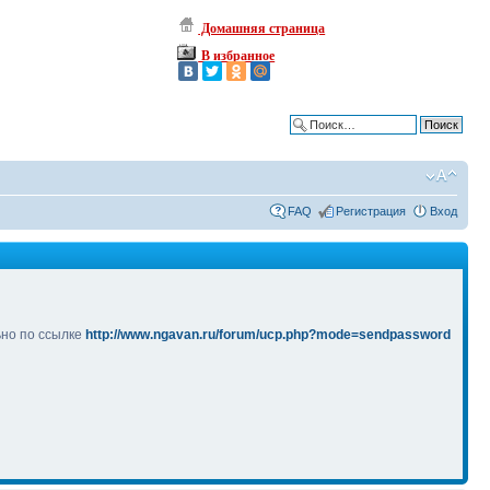
Домашняя страница
В избранное
Расширенный поиск
FAQ
Регистрация
Вход
ьно по ссылке
http://www.ngavan.ru/forum/ucp.php?mode=sendpassword