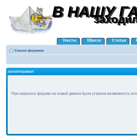
В НАШУ Г
В НАШУ Г
заходи
заходи
Тексты
Школа
Статьи
Список форумов
ADVERTISEMENT
При переносе форума на новый движок была утеряна возможность исп