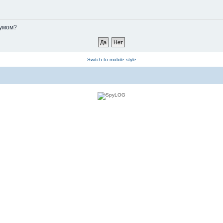
румом?
Switch to mobile style