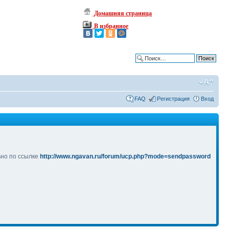
Домашняя страница
В избранное
Расширенный поиск
FAQ
Регистрация
Вход
ьно по ссылке
http://www.ngavan.ru/forum/ucp.php?mode=sendpassword