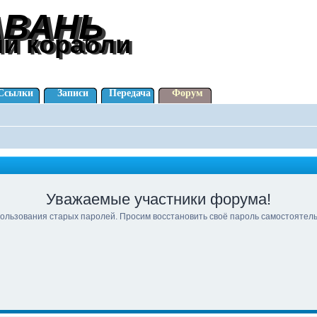
АВАНЬ
АВАНЬ
ли корабли
ли корабли
Ссылки
Записи
Передача
Форум
Уважаемые участники форума!
ользования старых паролей. Просим восстановить своё пароль самостоятел