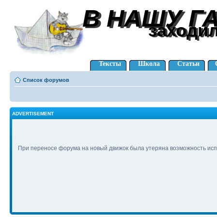
В НАШУ Г
В НАШУ Г
заходи
заходи
Тексты
Школа
Статьи
Список форумов
ADVERTISEMENT
При переносе форума на новый движок была утеряна возможность исп