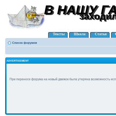
В НАШУ Г
В НАШУ Г
заходи
заходи
Тексты
Школа
Статьи
Список форумов
ADVERTISEMENT
При переносе форума на новый движок была утеряна возможность исп