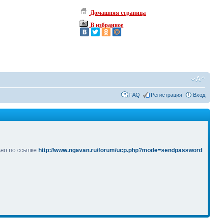
Домашняя страница
В избранное
FAQ
Регистрация
Вход
ьно по ссылке
http://www.ngavan.ru/forum/ucp.php?mode=sendpassword