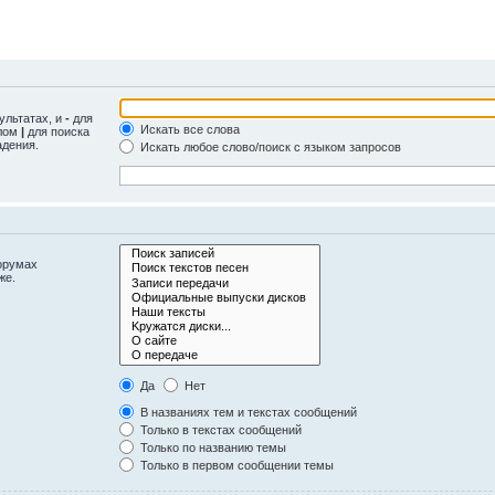
ультатах, и
-
для
Искать все слова
олом
|
для поиска
адения.
Искать любое слово/поиск с языком запросов
орумах
же.
Да
Нет
В названиях тем и текстах сообщений
Только в текстах сообщений
Только по названию темы
Только в первом сообщении темы