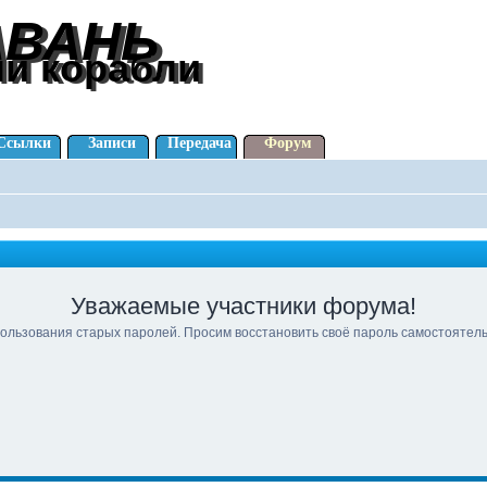
АВАНЬ
АВАНЬ
ли корабли
ли корабли
Ссылки
Записи
Передача
Форум
Уважаемые участники форума!
ользования старых паролей. Просим восстановить своё пароль самостоятел