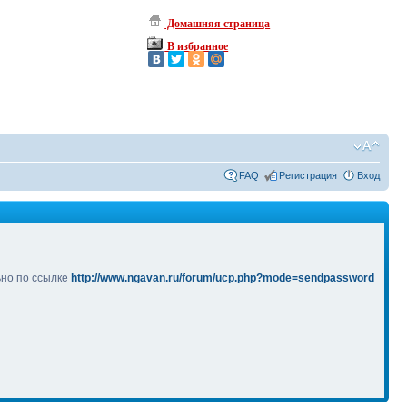
Домашняя страница
В избранное
FAQ
Регистрация
Вход
ьно по ссылке
http://www.ngavan.ru/forum/ucp.php?mode=sendpassword