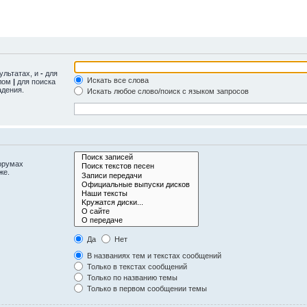
ультатах, и
-
для
Искать все слова
олом
|
для поиска
адения.
Искать любое слово/поиск с языком запросов
орумах
же.
Да
Нет
В названиях тем и текстах сообщений
Только в текстах сообщений
Только по названию темы
Только в первом сообщении темы