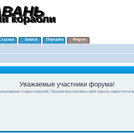
АВАНЬ
АВАНЬ
ли корабли
ли корабли
Ссылки
Записи
Передача
Форум
Уважаемые участники форума!
ользования старых паролей. Просим восстановить своё пароль самостоятел