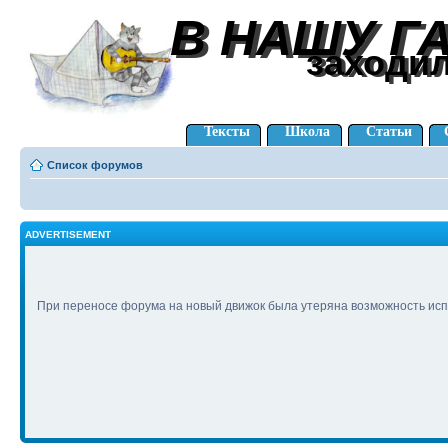
В НАШУ Г
В НАШУ Г
заходи
заходи
Тексты
Школа
Статьи
Список форумов
ADVERTISEMENT
При переносе форума на новый движок была утеряна возможность исп