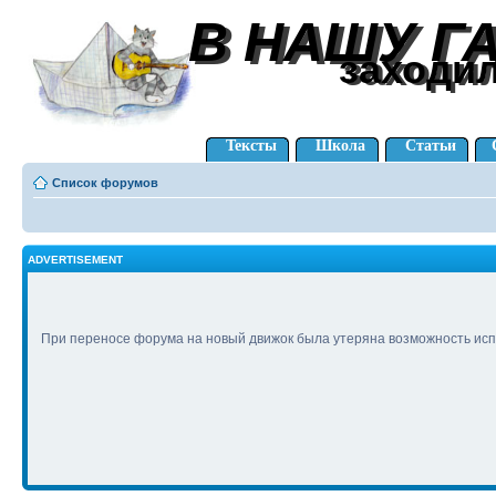
В НАШУ Г
В НАШУ Г
заходи
заходи
Тексты
Школа
Статьи
Список форумов
ADVERTISEMENT
При переносе форума на новый движок была утеряна возможность исп