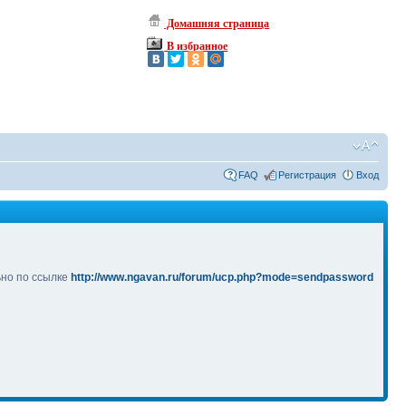
Домашняя страница
В избранное
FAQ
Регистрация
Вход
ьно по ссылке
http://www.ngavan.ru/forum/ucp.php?mode=sendpassword