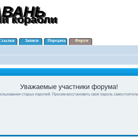
АВАНЬ
АВАНЬ
ли корабли
ли корабли
Ссылки
Записи
Передача
Форум
Уважаемые участники форума!
ользования старых паролей. Просим восстановить своё пароль самостоятел