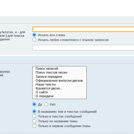
ультатах, и
-
для
Искать все слова
олом
|
для поиска
адения.
Искать любое слово/поиск с языком запросов
орумах
же.
Да
Нет
В названиях тем и текстах сообщений
Только в текстах сообщений
Только по названию темы
Только в первом сообщении темы