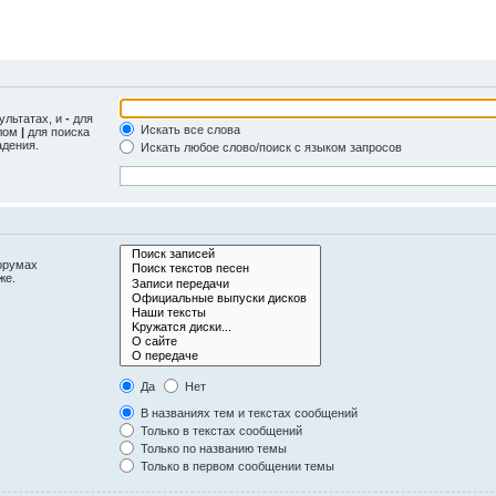
ультатах, и
-
для
Искать все слова
олом
|
для поиска
адения.
Искать любое слово/поиск с языком запросов
орумах
же.
Да
Нет
В названиях тем и текстах сообщений
Только в текстах сообщений
Только по названию темы
Только в первом сообщении темы