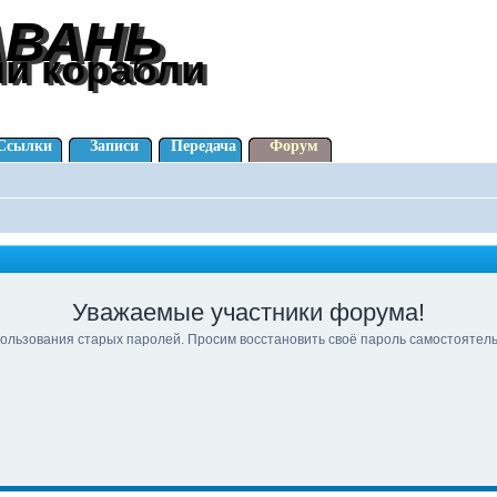
АВАНЬ
АВАНЬ
ли корабли
ли корабли
Ссылки
Записи
Передача
Форум
Уважаемые участники форума!
ользования старых паролей. Просим восстановить своё пароль самостоятел