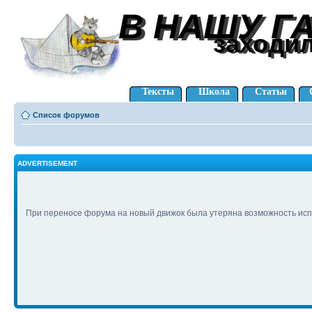
В НАШУ Г
В НАШУ Г
заходи
заходи
Тексты
Школа
Статьи
Список форумов
ADVERTISEMENT
При переносе форума на новый движок была утеряна возможность исп