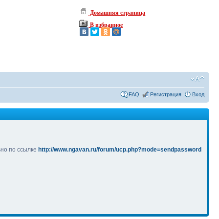
Домашняя страница
В избранное
FAQ
Регистрация
Вход
ьно по ссылке
http://www.ngavan.ru/forum/ucp.php?mode=sendpassword