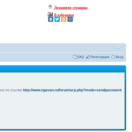
Домашняя страница
В избранное
FAQ
Регистрация
Вход
ьно по ссылке
http://www.ngavan.ru/forum/ucp.php?mode=sendpassword