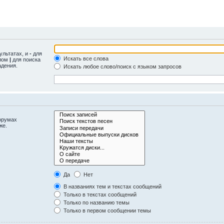
ультатах, и
-
для
Искать все слова
олом
|
для поиска
адения.
Искать любое слово/поиск с языком запросов
орумах
же.
Да
Нет
В названиях тем и текстах сообщений
Только в текстах сообщений
Только по названию темы
Только в первом сообщении темы