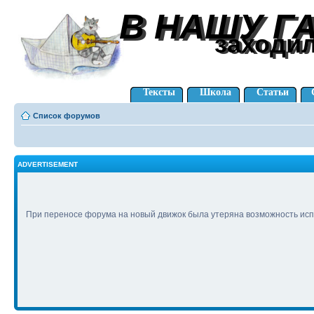
В НАШУ Г
В НАШУ Г
заходи
заходи
Тексты
Школа
Статьи
Список форумов
ADVERTISEMENT
При переносе форума на новый движок была утеряна возможность исп