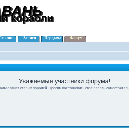
АВАНЬ
АВАНЬ
ли корабли
ли корабли
Ссылки
Записи
Передача
Форум
Уважаемые участники форума!
ользования старых паролей. Просим восстановить своё пароль самостоятел