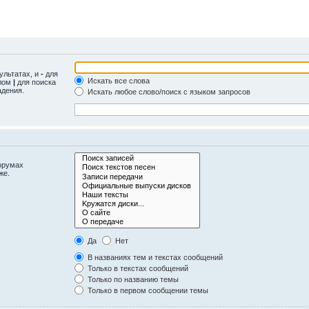
ультатах, и
-
для
Искать все слова
олом
|
для поиска
адения.
Искать любое слово/поиск с языком запросов
орумах
же.
Да
Нет
В названиях тем и текстах сообщений
Только в текстах сообщений
Только по названию темы
Только в первом сообщении темы