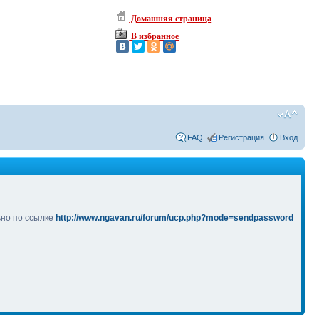
Домашняя страница
В избранное
FAQ
Регистрация
Вход
ьно по ссылке
http://www.ngavan.ru/forum/ucp.php?mode=sendpassword