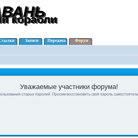
АВАНЬ
АВАНЬ
ли корабли
ли корабли
Ссылки
Записи
Передача
Форум
Уважаемые участники форума!
ользования старых паролей. Просим восстановить своё пароль самостоятел