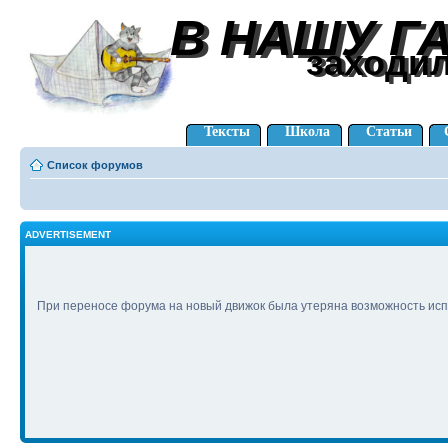
В НАШУ Г
В НАШУ Г
заходи
заходи
Тексты
Школа
Статьи
Список форумов
ADVERTISEMENT
При переносе форума на новый движок была утеряна возможность исп