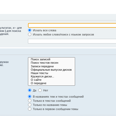
ультатах, и
-
для
Искать все слова
олом
|
для поиска
адения.
Искать любое слово/поиск с языком запросов
орумах
же.
Да
Нет
В названиях тем и текстах сообщений
Только в текстах сообщений
Только по названию темы
Только в первом сообщении темы