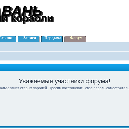
АВАНЬ
АВАНЬ
ли корабли
ли корабли
Ссылки
Записи
Передача
Форум
Уважаемые участники форума!
ользования старых паролей. Просим восстановить своё пароль самостоятел