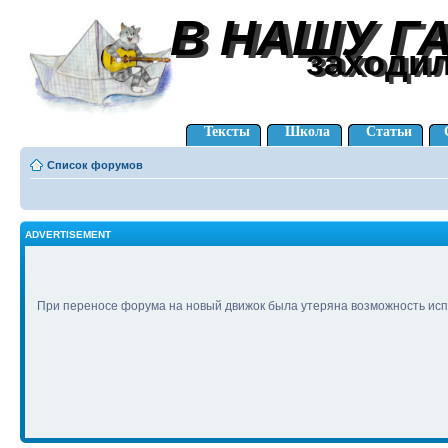
В НАШУ Г
В НАШУ Г
заходи
заходи
Тексты
Школа
Статьи
Список форумов
ADVERTISEMENT
При переносе форума на новый движок была утеряна возможность исп