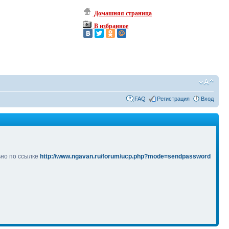
Домашняя страница
В избранное
FAQ
Регистрация
Вход
ьно по ссылке
http://www.ngavan.ru/forum/ucp.php?mode=sendpassword