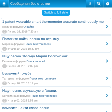
Сообщения без ответов
#
Switch to full style
1 patent wearable smart thermometer accurate continuously me
casify в форуме
О сайте
0
Пн апр 16, 2018 7:23 am
Помогите найти песню по отрывку
Мария в форуме
Поиск текстов песен
0
Вт апр 19, 2016 10:37 pm
Ищу песню "Кольцо Марии Волконской"
Евгения в форуме
Поиск записей
0
Вс сен 20, 2015 2:02 pm
Бумажный голубь
Татгермат в форуме
Поиск текстов песен
0
Вс апр 26, 2015 1:19 pm
Ищу песню, звучавшую в Гавани.
Seryozh-ka в форуме
Поиск текстов песен
0
Чт апр 02, 2015 9:55 am
помогите найти слова песни