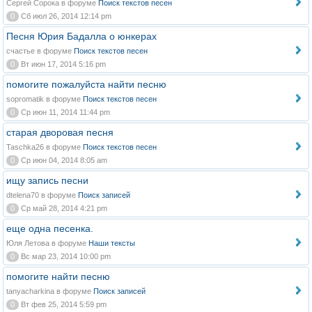
Сергей Сорока в форуме
Поиск текстов песен
0
Сб июл 26, 2014 12:14 pm
Песня Юрия Бадалла о юнкерах
счастье в форуме
Поиск текстов песен
0
Вт июн 17, 2014 5:16 pm
помогите пожалуйста найти песню
sopromatik в форуме
Поиск текстов песен
0
Ср июн 11, 2014 11:44 pm
старая дворовая песня
Taschka26 в форуме
Поиск текстов песен
0
Ср июн 04, 2014 8:05 am
ищу запись песни
dtelena70 в форуме
Поиск записей
0
Ср май 28, 2014 4:21 pm
еще одна песенка.
Юля Летова в форуме
Наши тексты
0
Вс мар 23, 2014 10:00 pm
помогите найти песню
tanyacharkina в форуме
Поиск записей
0
Вт фев 25, 2014 5:59 pm