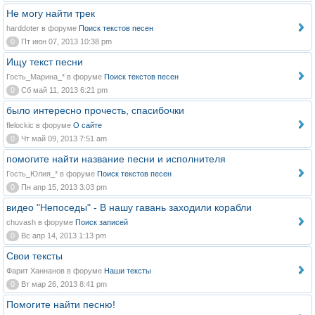
Не могу найти трек
harddoter в форуме
Поиск текстов песен
0
Пт июн 07, 2013 10:38 pm
Ищу текст песни
Гость_Марина_* в форуме
Поиск текстов песен
0
Сб май 11, 2013 6:21 pm
было интересно прочесть, спасибочки
flelockic в форуме
О сайте
0
Чт май 09, 2013 7:51 am
помогите найти название песни и исполнителя
Гость_Юлия_* в форуме
Поиск текстов песен
0
Пн апр 15, 2013 3:03 pm
видео "Непоседы" - В нашу гавань заходили корабли
chuvash в форуме
Поиск записей
0
Вс апр 14, 2013 1:13 pm
Свои тексты
Фарит Ханнанов в форуме
Наши тексты
0
Вт мар 26, 2013 8:41 pm
Помогите найти песню!