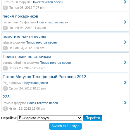
~RetRo~ в форуме
Поиск текстов песен
0
Пн ноя 05, 2012 7:07 pm
песня пожарников
Гость_лев_* в форуме
Поиск текстов песен
0
Пн ноя 05, 2012 11:33 am
помогите найти песню
tebul в форуме
Поиск текстов песен
0
Вс ноя 04, 2012 9:20 pm
Поиск песни по строчкам
sergey-piligrim в форуме
Поиск текстов песен
0
Пт окт 26, 2012 12:21 am
Потап Могутов Телефонный Разговор 2012
Pit_ в форуме
Kружатся диски...
0
Ср окт 24, 2012 10:26 pm
223
Рома в форуме
Поиск текстов песен
0
Чт окт 18, 2012 12:06 pm
Перейти:
Switch to full style