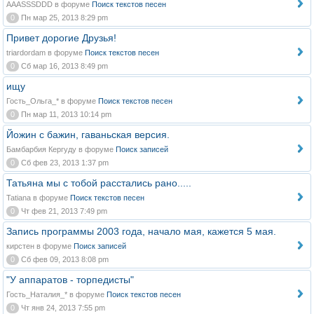
AAASSSDDD в форуме
Поиск текстов песен
0
Пн мар 25, 2013 8:29 pm
Привет дорогие Друзья!
triardordam в форуме
Поиск текстов песен
0
Сб мар 16, 2013 8:49 pm
ищу
Гость_Ольга_* в форуме
Поиск текстов песен
0
Пн мар 11, 2013 10:14 pm
Йожин с бажин, гаваньская версия.
Бамбарбия Кергуду в форуме
Поиск записей
0
Сб фев 23, 2013 1:37 pm
Татьяна мы с тобой расстались рано.....
Tatiana в форуме
Поиск текстов песен
0
Чт фев 21, 2013 7:49 pm
Запись программы 2003 года, начало мая, кажется 5 мая.
кирстен в форуме
Поиск записей
0
Сб фев 09, 2013 8:08 pm
"У аппаратов - торпедисты"
Гость_Наталия_* в форуме
Поиск текстов песен
0
Чт янв 24, 2013 7:55 pm