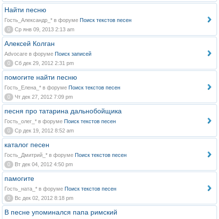
Найти песню
Гость_Александр_* в форуме
Поиск текстов песен
0
Ср янв 09, 2013 2:13 am
Алексей Колган
Advocare в форуме
Поиск записей
0
Сб дек 29, 2012 2:31 pm
помогите найти песню
Гость_Елена_* в форуме
Поиск текстов песен
0
Чт дек 27, 2012 7:09 pm
песня про татарина дальнобойщика
Гость_олег_* в форуме
Поиск текстов песен
0
Ср дек 19, 2012 8:52 am
каталог песен
Гость_Дмитрий_* в форуме
Поиск текстов песен
0
Вт дек 04, 2012 4:50 pm
памогите
Гость_ната_* в форуме
Поиск текстов песен
0
Вс дек 02, 2012 8:18 pm
В песне упоминался папа римский