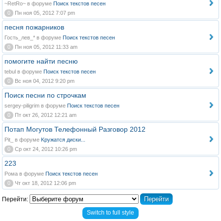
~RetRo~ в форуме
Поиск текстов песен
0
Пн ноя 05, 2012 7:07 pm
песня пожарников
Гость_лев_* в форуме
Поиск текстов песен
0
Пн ноя 05, 2012 11:33 am
помогите найти песню
tebul в форуме
Поиск текстов песен
0
Вс ноя 04, 2012 9:20 pm
Поиск песни по строчкам
sergey-piligrim в форуме
Поиск текстов песен
0
Пт окт 26, 2012 12:21 am
Потап Могутов Телефонный Разговор 2012
Pit_ в форуме
Kружатся диски...
0
Ср окт 24, 2012 10:26 pm
223
Рома в форуме
Поиск текстов песен
0
Чт окт 18, 2012 12:06 pm
Перейти:
Switch to full style