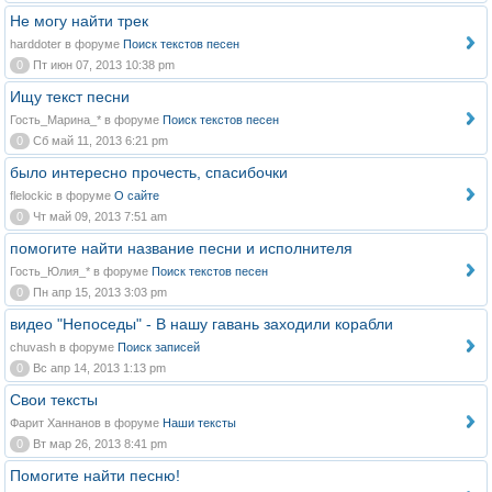
Не могу найти трек
harddoter в форуме
Поиск текстов песен
0
Пт июн 07, 2013 10:38 pm
Ищу текст песни
Гость_Марина_* в форуме
Поиск текстов песен
0
Сб май 11, 2013 6:21 pm
было интересно прочесть, спасибочки
flelockic в форуме
О сайте
0
Чт май 09, 2013 7:51 am
помогите найти название песни и исполнителя
Гость_Юлия_* в форуме
Поиск текстов песен
0
Пн апр 15, 2013 3:03 pm
видео "Непоседы" - В нашу гавань заходили корабли
chuvash в форуме
Поиск записей
0
Вс апр 14, 2013 1:13 pm
Свои тексты
Фарит Ханнанов в форуме
Наши тексты
0
Вт мар 26, 2013 8:41 pm
Помогите найти песню!