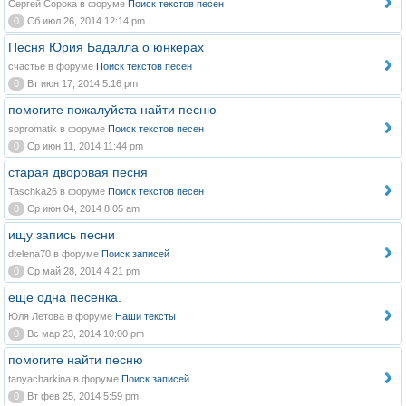
Сергей Сорока в форуме
Поиск текстов песен
0
Сб июл 26, 2014 12:14 pm
Песня Юрия Бадалла о юнкерах
счастье в форуме
Поиск текстов песен
0
Вт июн 17, 2014 5:16 pm
помогите пожалуйста найти песню
sopromatik в форуме
Поиск текстов песен
0
Ср июн 11, 2014 11:44 pm
старая дворовая песня
Taschka26 в форуме
Поиск текстов песен
0
Ср июн 04, 2014 8:05 am
ищу запись песни
dtelena70 в форуме
Поиск записей
0
Ср май 28, 2014 4:21 pm
еще одна песенка.
Юля Летова в форуме
Наши тексты
0
Вс мар 23, 2014 10:00 pm
помогите найти песню
tanyacharkina в форуме
Поиск записей
0
Вт фев 25, 2014 5:59 pm