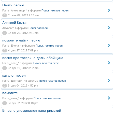
Найти песню
Гость_Александр_* в форуме
Поиск текстов песен
0
Ср янв 09, 2013 2:13 am
Алексей Колган
Advocare в форуме
Поиск записей
0
Сб дек 29, 2012 2:31 pm
помогите найти песню
Гость_Елена_* в форуме
Поиск текстов песен
0
Чт дек 27, 2012 7:09 pm
песня про татарина дальнобойщика
Гость_олег_* в форуме
Поиск текстов песен
0
Ср дек 19, 2012 8:52 am
каталог песен
Гость_Дмитрий_* в форуме
Поиск текстов песен
0
Вт дек 04, 2012 4:50 pm
памогите
Гость_ната_* в форуме
Поиск текстов песен
0
Вс дек 02, 2012 8:18 pm
В песне упоминался папа римский