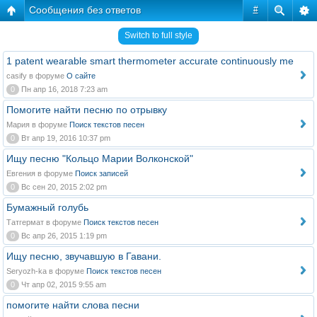
Сообщения без ответов
#
Switch to full style
1 patent wearable smart thermometer accurate continuously me
casify в форуме
О сайте
0
Пн апр 16, 2018 7:23 am
Помогите найти песню по отрывку
Мария в форуме
Поиск текстов песен
0
Вт апр 19, 2016 10:37 pm
Ищу песню "Кольцо Марии Волконской"
Евгения в форуме
Поиск записей
0
Вс сен 20, 2015 2:02 pm
Бумажный голубь
Татгермат в форуме
Поиск текстов песен
0
Вс апр 26, 2015 1:19 pm
Ищу песню, звучавшую в Гавани.
Seryozh-ka в форуме
Поиск текстов песен
0
Чт апр 02, 2015 9:55 am
помогите найти слова песни