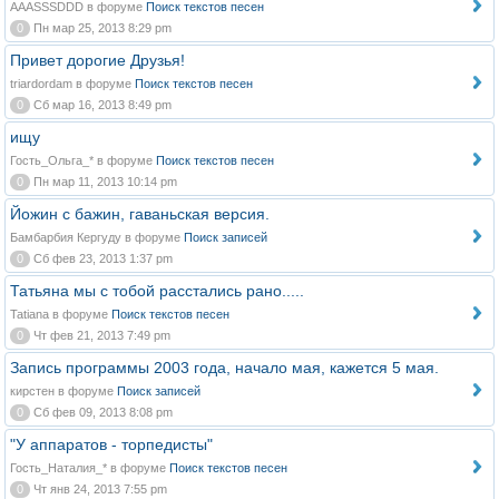
AAASSSDDD в форуме
Поиск текстов песен
0
Пн мар 25, 2013 8:29 pm
Привет дорогие Друзья!
triardordam в форуме
Поиск текстов песен
0
Сб мар 16, 2013 8:49 pm
ищу
Гость_Ольга_* в форуме
Поиск текстов песен
0
Пн мар 11, 2013 10:14 pm
Йожин с бажин, гаваньская версия.
Бамбарбия Кергуду в форуме
Поиск записей
0
Сб фев 23, 2013 1:37 pm
Татьяна мы с тобой расстались рано.....
Tatiana в форуме
Поиск текстов песен
0
Чт фев 21, 2013 7:49 pm
Запись программы 2003 года, начало мая, кажется 5 мая.
кирстен в форуме
Поиск записей
0
Сб фев 09, 2013 8:08 pm
"У аппаратов - торпедисты"
Гость_Наталия_* в форуме
Поиск текстов песен
0
Чт янв 24, 2013 7:55 pm